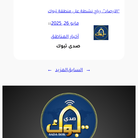
“الأرصاد”: رياح نشطة على منطقة تبوك
مايو 26, 2025
::
أخبار المناطق
صدى تبوك
←
السابق
المزيد
→