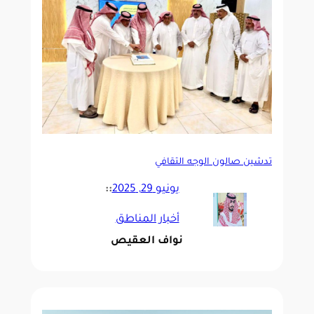
‏تدشين صالون الوجه الثقافي
يونيو 29, 2025
::
أخبار المناطق
نواف العقيص