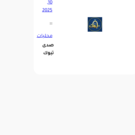
10,
2025
::
محليات
صدى
تبوك