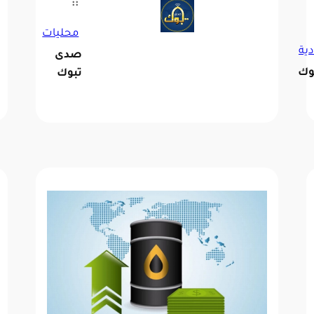
::
محليات
دية
صدى
وك
تبوك