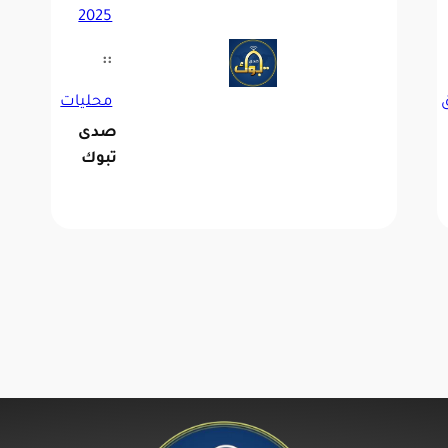
2025
::
محليات
صدى
تبوك