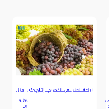
زراعة العنب في القصيم.. إنتاج وفير يعزّز الاقتصا
ن المنتجات الزراعية الثالث بمحافظة تيماء
يوليو
س
31,