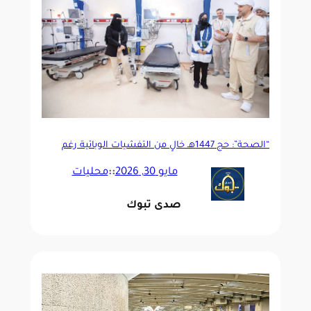
“الصحة”: حج 1447هـ خالٍ من التفشيات الوبائية رغم
تحديات صحية عالمية متزامنة
مايو 30, 2026
::
محليات
صدى تبوك