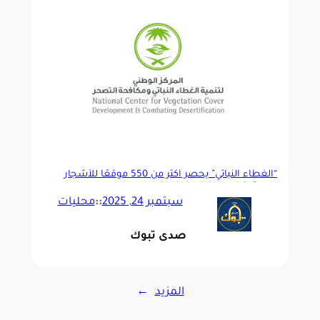
“الغطاء النباتي” يحصر أكثر من 550 موقعًا للأشجار
المعمّرة في مختلف المناطق
سبتمبر 24, 2025
::
محليات
صدى تبوك
المزيد
→