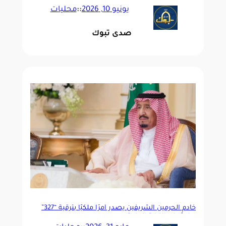
يونيو 10, 2026
::
محليات
صدى تبوك
خادم الحرمين الشريفين يصدر أمرًا ملكيًّا بترقية “327”
عضوًا في النيابة العامة