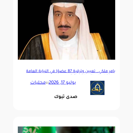
بأمر ملكي.. تعيين وترقية 87 عضوًا في النيابة العامة
بمختلف المراتب القضائية
يوليو 17, 2026
::
محليات
صدى تبوك