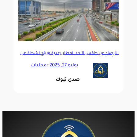
الأرصاد عن طقس الأحد: أمطار رعدية ورياح نشطة على
عدة مناطق
يوليو 27, 2025
::
محليات
صدى تبوك