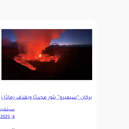
بركان “سيميرو” يثور مجددًا ويقذف رمادًا كث
سبتمبر
4, 2025