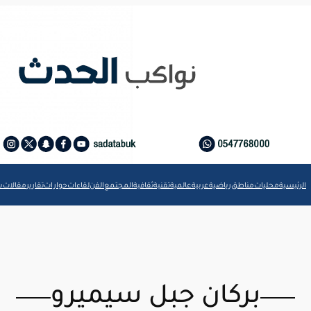
الرئيسية
محليات
مناطق
رياضية
عربية
عالمية
تقنية
ثقافية
المجتمع
الفن
لقاءات
حوارات
تقارير
مقالات
ش
بركان جبل سيميرو