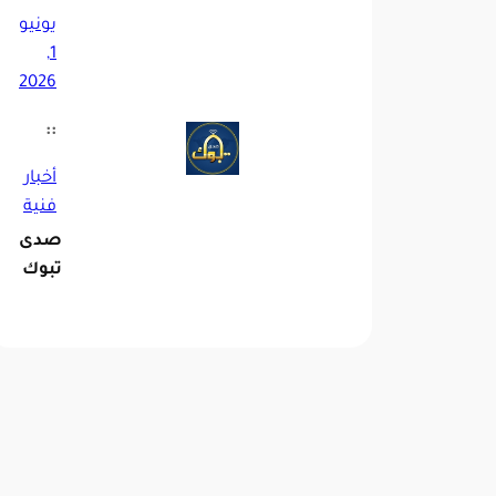
يونيو
1,
2026
::
أخبار
فنية
صدى
تبوك