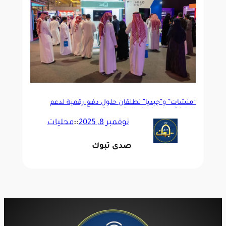
“منشآت” و”جيديا” تطلقان حلول دفع رقمية لدعم
المنشآت الصغيرة والمتوسطة
نوفمبر 8, 2025
::
محليات
صدى تبوك