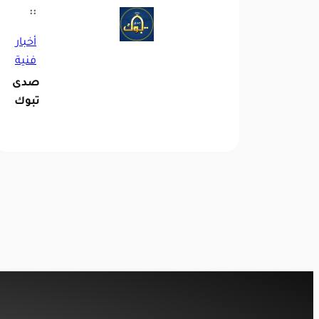
::
أخبار
فنية
صدى
تبوك