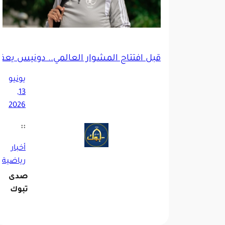
قبل افتتاح المشوار العالمي.. دونيس يعقد
يونيو
13,
2026
::
أخبار
رياضية
صدى
تبوك