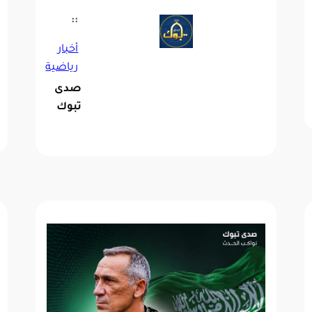
::
أخبار
رياضية
صدى
تبوك