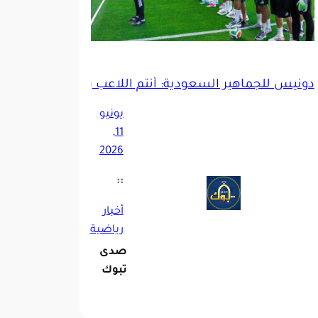
دونيس للجماهير السعودية: أنتم اللاعب رقم 1.. ودعمكم سلاح الأخضر في مونديال 2026
يونيو
11,
2026
::
أخبار
رياضية
صدى
تبوك