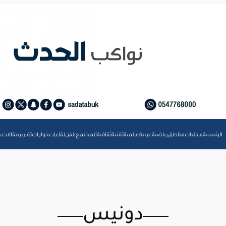
الرئيسية
محليات
مناطق
رياضية
عربية
عالمية
تقنية
ثقافية
المجتمع
الفن
لقاءات
حوارات
تقارير
مقالات
ش
دونيس