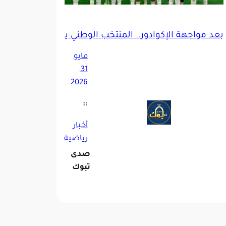
بعد مواجهة الإكوادور.. المنتخب الوطني يبدأ العد التنازلي
لأخضر في كأس العالم
مايو
31,
2026
::
أخبار
رياضية
صدى
تبوك