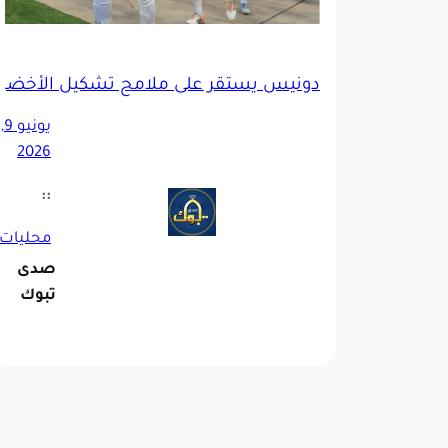
دونيس يستقر على ملامح تشكيل الأخضر 
يونيو 9,
2026
::
محليات
صدى
تبوك