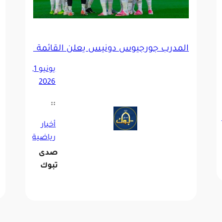
أمام السنغال
المدرب جورجيوس دونيس يعلن القائمة النهائية ل
يونيو 1,
2026
::
أخبار
رياضية
صدى
تبوك