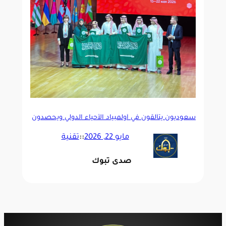
سعوديون يتألقون في أولمبياد الأحياء الدولي ويحصدون
6 ميداليات
مايو 22, 2026
::
تقنية
صدى تبوك