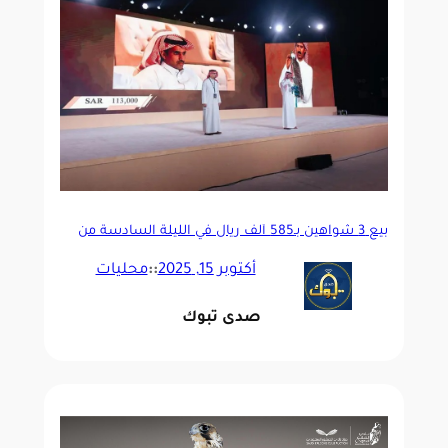
بيع 3 شواهين بـ585 ألف ريال في الليلة السادسة من
مزاد نادي الصقور السعودي
أكتوبر 15, 2025
::
محليات
صدى تبوك