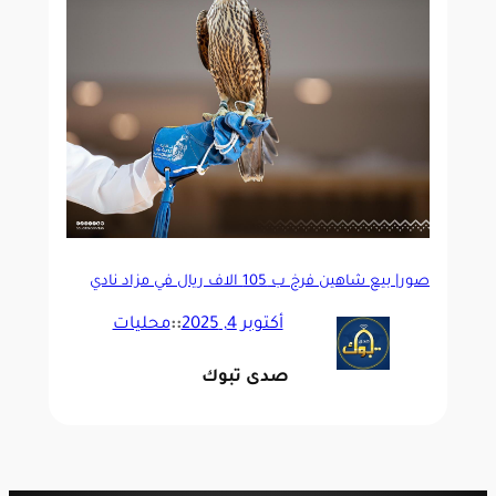
صور| بيع شاهين فرخ ب 105 آلاف ريال في مزاد نادي
الصقور السعودي 2025
أكتوبر 4, 2025
::
محليات
صدى تبوك