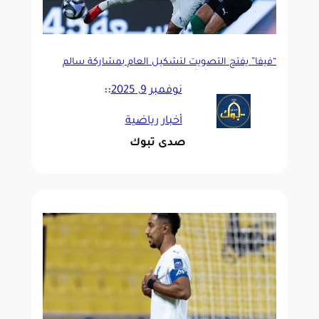
“فيفا” يفتح التصويت لتشكيل العام بمشاركة سالم
الدوسري وكريستياتو رونالدو
نوفمبر 9, 2025
::
أخبار رياضية
صدى تبوك