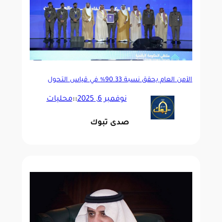
الأمن العام يحقق نسبة 90.33% في قياس التحول
الرقمي
نوفمبر 6, 2025
::
محليات
صدى تبوك