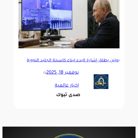
بوتين يطلق إشارة البدء لبناء كاسحة الجليد النووية
“ستالينغراد”
نوفمبر 18, 2025
::
اخبار عالمية
صدى تبوك