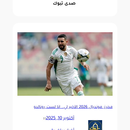
صدى تبوك
محرز: مونديال 2026 الأخير لي.. أنا لست رونالدو
أكتوبر 10, 2025
::