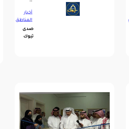
::
أخبار
المناطق
صدى
تبوك