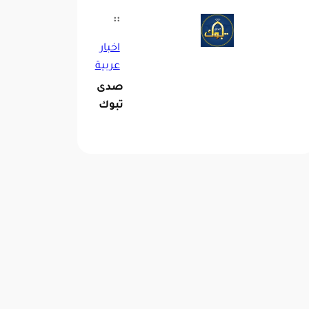
::
اخبار
عربية
صدى
تبوك