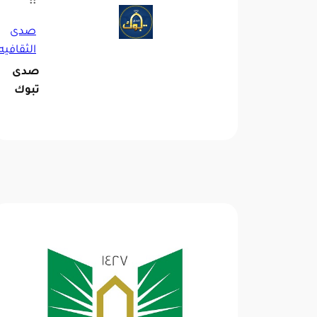
::
صدى
الثقافيه
صدى
تبوك