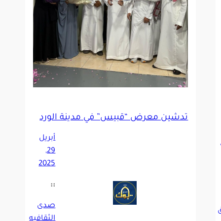
تدشين معرض “قبيس” في مدينة الورد
ن ميدالية ذهبية و3 جوائز عالمية
أبريل
وبر 2,
29,
2025
::
صدى
الثقافيه