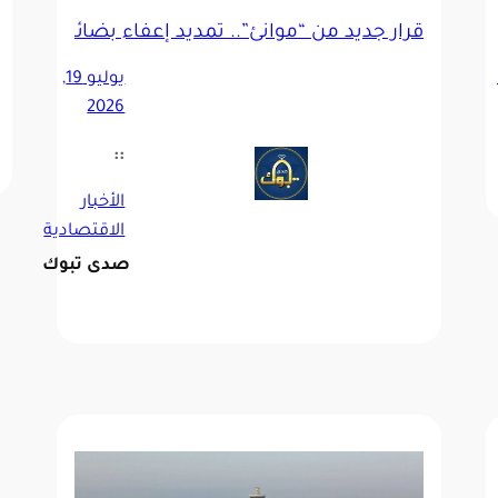
قرار جديد من “موانئ”.. تمديد إعفاء بضائع الترانزيت من
يوليو 19,
2026
::
الأخبار
الاقتصادية
صدى تبوك