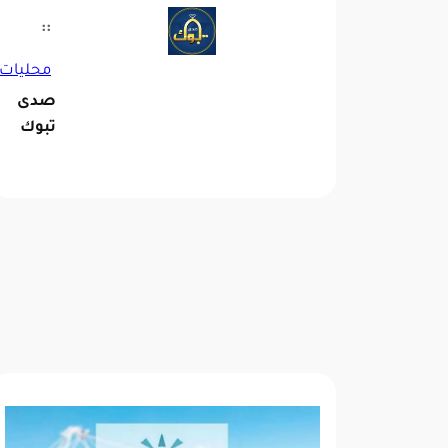
::
محليات
صدى
تبوك