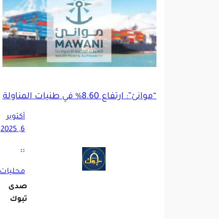
“موانئ”: ارتفاع 8.60% في طنيات المناولة في سبتمبر 2025 مقارنة بنفس الشهر العام الماضي
أكتوبر
6, 2025
::
محليات
صدى
تبوك