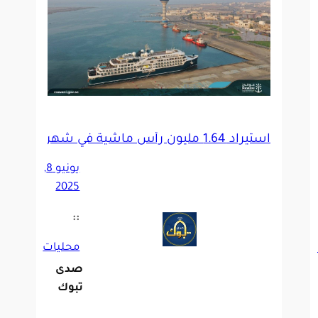
استيراد 1.64 مليون رأس ماشية في شهر واحد
يونيو 8,
2025
::
محليات
صدى
تبوك