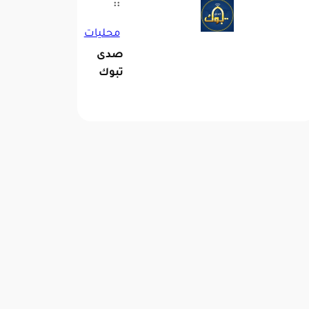
::
 رسوم التخزين إلى 60 يومًا
محليات
صدى
تبوك