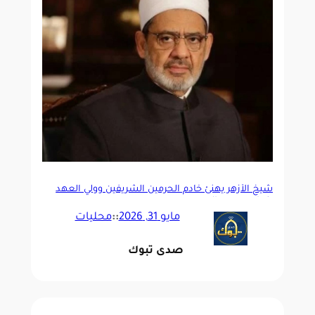
شيخ الأزهر يهنئ خادم الحرمين الشريفين وولي العهد
بنجاح موسم الحج
مايو 31, 2026
::
محليات
صدى تبوك