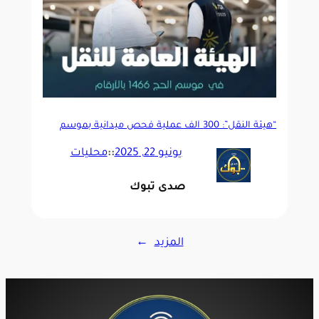
“هيئة النقل”: 300 ألف عملية فحص ميدانية بموسم
الحج
يونيو 22, 2025
::
محليات
صدى تبوك
المزيد
→