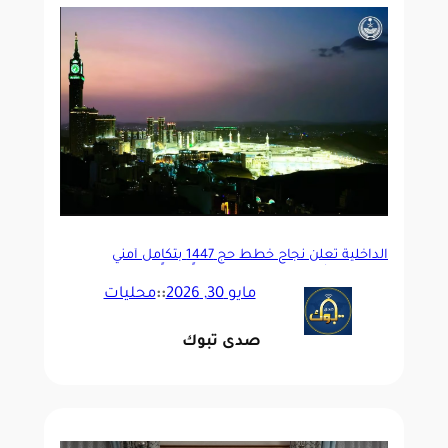
الداخلية تعلن نجاح خطط حج 1447 بتكامل أمني
وتنظيمي شمل 10 دول و17 منفذاً دولياً
مايو 30, 2026
::
محليات
صدى تبوك