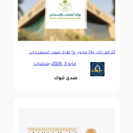
22 ألف كادر و73 مليون م² طرق ضمن استعدادات
البلديات والإسكان لموسم حج 1447هـ
مايو 3, 2026
::
محليات
صدى تبوك