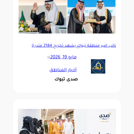
نائب أمير منطقة تبوك يشهد تخريج 2184 متدربًا
ومتدربة بتبوك
برعاية أمير تبوك..
مايو 19, 2026
::
أخبار المناطق
صدى تبوك