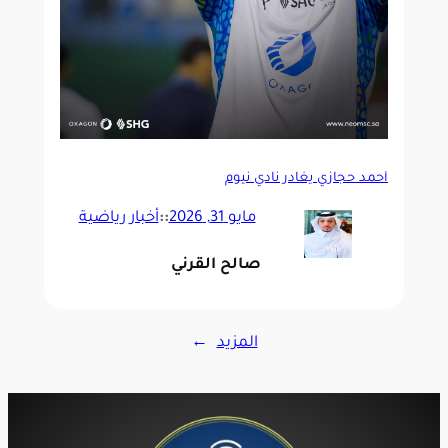
أحمد حجازي يغادر نادي نيوم
مايو 31, 2026
::
أخبار رياضية
صالح القرني
المزيد
→