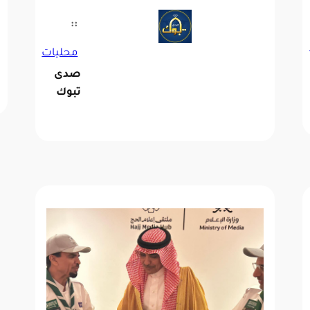
::
محليات
صدى
تبوك