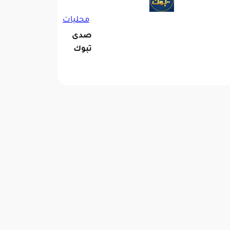
محليات
صدى
تبوك