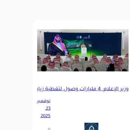
وزير الإعلام: 4 مليارات وصول لتغطية زيارة ولي العهد خلال يومين
 تداعيات أمطار جدة _فيديو
نوفمبر
23,
2025
::