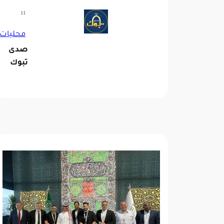
::
محليات
صدى
تبوك