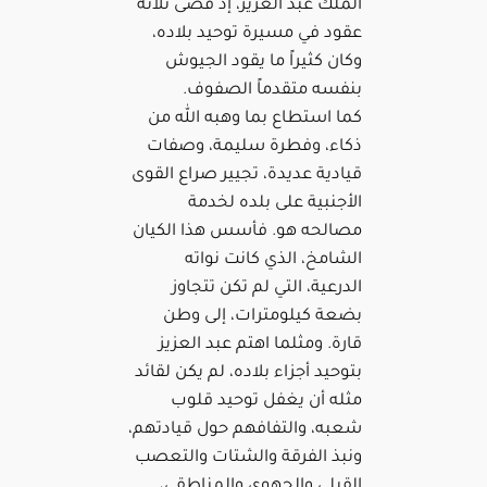
الملك عبد العزيز، إذ قضى ثلاثة
عقود في مسيرة توحيد بلاده،
وكان كثيراً ما يقود الجيوش
بنفسه متقدماً الصفوف.
كما استطاع بما وهبه الله من
ذكاء، وفطرة سليمة، وصفات
قيادية عديدة، تجيير صراع القوى
الأجنبية على بلده لخدمة
مصالحه هو. فأسس هذا الكيان
الشامخ، الذي كانت نواته
الدرعية، التي لم تكن تتجاوز
بضعة كيلومترات، إلى وطن
قارة. ومثلما اهتم عبد العزيز
بتوحيد أجزاء بلاده، لم يكن لقائد
مثله أن يغفل توحيد قلوب
شعبه، والتفافهم حول قيادتهم،
ونبذ الفرقة والشتات والتعصب
القبلي والجهوي والمناطقي،