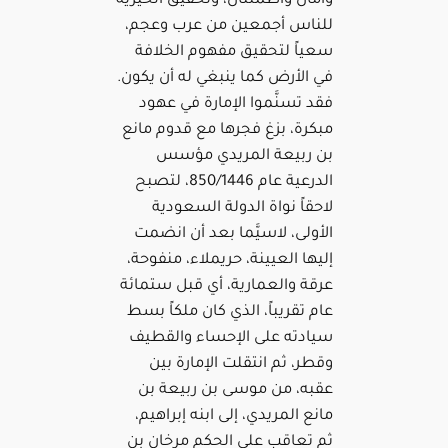
وأمان واطمئنان، وتحقيق الخيرية
للناس أجمعين من عرب وعجم،
سعياً لتحقيق مفهوم الخلافة
في الأرض كما ينبغي له أن يكون.
فقد تسنَّموا الإمارة في عهود
مبكرة، بزغ فجرها مع قدوم مانع
بن ربيعة المريدي مؤسس
الدرعية عام 850/1446، لتصبح
لاحقاً نواة الدولة السعودية
الأولى، لاسيَّما بعد أن انضمت
إليها العيينة، حريملاء، منفوحة،
عرقة والعمارية، أي قبل ستمائة
عام تقريباً، الذي كان ملكاً بسط
سيادته على الإحساء والقطيف
وقطر، ثم انتقلت الإمارة بين
عقبه، من موسى بن ربيعة بن
مانع المريدي، إلى ابنه إبراهيم،
ثم تعاقب على الحكم مرخان بن