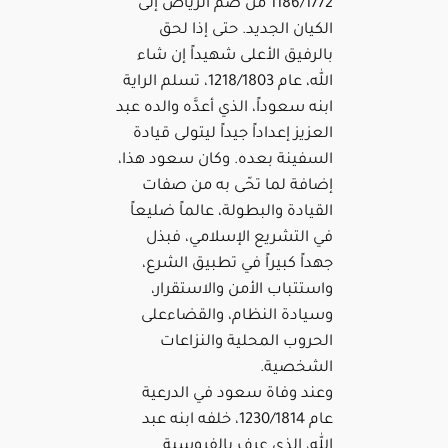
1186/1772 من ضم الرياض إلى
الكيان الجديد. حتى إذا لحق
بالرفيق الأعلى شهيداً إن شاء
الله، عام 1218/1803، تسلم الراية
ابنه سعوداً، الذي أعدَّه والده عبد
العزيز إعداداً جيداً ليتولى قيادة
السفينة بعده. وكان سعود هذا،
إضافة لما تحّى به من صفات
القيادة والبطولة، عالماً ضليعاً
في التشريع الإسلامي، فبذل
جهداً كبيراً في تطبيق الشرع،
واستتباب الأمن والاستقرار،
وسيادة النظام، والقضاءعلى
الحروب المحلية والنزاعات
الشخصية.
وعند وفاة سعود في الدرعية
عام 1230/1814، خلفه ابنه عبد
الله، الذي عرف بالفروسية