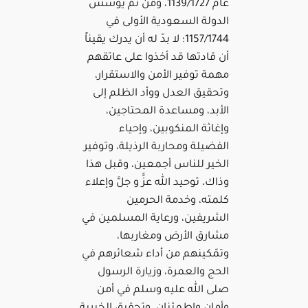
عام 1139/1727، ومن ثم يؤسس
الدولة السعودية الأولى في
1157/1744؛ لا بدّ له أن يدرك يقيناً
أن قادتها قد أخذوا على عاتقهم
مهمة توفير الأمن والاستقرار،
وتحقيق العدل ووأد الظلم إلى
الأبد، ومساعدة المحتاجين،
وإغاثة المنكوبين، وإحياء
الفضيلة ومحاربة الرذيلة، وتوفير
الخير للناس أجمعين، وقبل هذا
وذاك، توحيد الله عزَّ و جلَّ وإعلاء
كلمته، وخدمة الحرمين
الشريفين، ورعاية المسلمين في
مشارق الأرض ومغاربها،
وتمّكينهم من أداء شعائرهم في
الحج والعمرة، وزيارة الرسول
صلى الله عليه وسلم في أمن