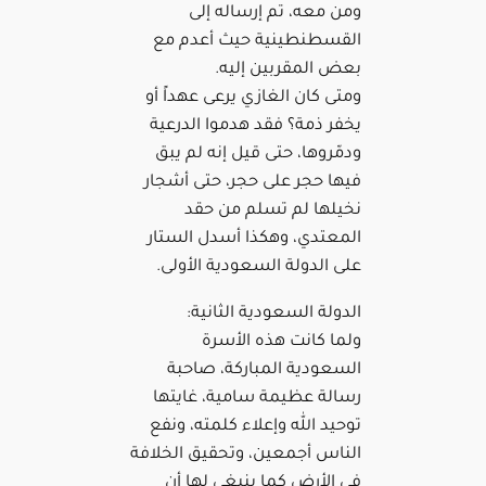
ومن معه، تم إرساله إلى
القسطنطينية حيث أعدم مع
بعض المقربين إليه.
ومتى كان الغازي يرعى عهداً أو
يخفر ذمة؟ فقد هدموا الدرعية
ودمّروها، حتى قيل إنه لم يبق
فيها حجر على حجر، حتى أشجار
نخيلها لم تسلم من حقد
المعتدي، وهكذا أسدل الستار
على الدولة السعودية الأولى.
الدولة السعودية الثانية:
ولما كانت هذه الأسرة
السعودية المباركة، صاحبة
رسالة عظيمة سامية، غايتها
توحيد الله وإعلاء كلمته، ونفع
الناس أجمعين، وتحقيق الخلافة
في الأرض كما ينبغي لها أن