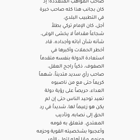
صاحب المواهب المتعددة؛ إذ
كان بجانب هذا كله صاحب خبرة
في التطبيب البلدي.
أجل، كان الإمام تركي بطلاً
شجاعاً مقداماً لا يخشى الوغى،
شأنه شأن آبائه وأجداده، قاد
أخطر الحملات وأكبرها في
استعادة الدولة بنفسه متقدماً
الصفوف، ذكياً راجح العقل،
صاحب رأي سديد متديناً، شهماً
كريماً حتى مع من ناصبوه
العداء، حريصاً على رؤية دولة
تعيد توحيد الناس حتى إن لم
يكن هو زعيماً لها، شديداً في رد
الحق إلى نصابه، وتأديب
المعتدي. فتعلق به قومه
وأعجبوا بشخصيته القوية وحزمه
وعزمه، ممّا أهله لتولي الأمر