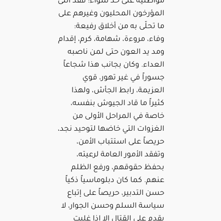
مواطنيه على حد سواء؛ فقد أثنى
المؤرخون المحليون وغيرهم على
ما تحلّى به من أخلاق رفيعة:
وفاء، مروءة، شهامة، كرم، إقدام
ومد يد العون حتى لمن ناصبه
العداء. وكان بجانب هذا شجاعاً
جسوراً في غير تهور، قوي
العزيمة، رابط الجأش، ولهذا
كثيراً ما قاد الجيوش بنفسه،
خاصة في المراحل الأولى من
الغزوات التي خاضها لتوحيد نجد،
حريصاً على استتباب الأمن،
وتفقد الأمور العامة لرعيته،
بحفظ حقوقهم، ورفع الظلم
عنهم. كما كان دبلوماسياً ذكياً
حسن التدبير، حريصاً على إتباع
سياسة السلم وحسن الجوار، لا
يقدم على القتال إلا إذا غلبت