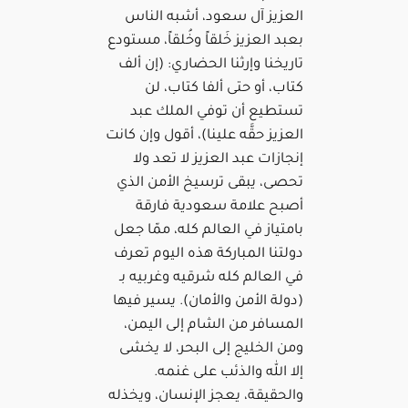
العزيز آل سعود، أشبه الناس
بعبد العزيز خَلقاً وخُلقاً، مستودع
تاريخنا وإرثنا الحضاري: (إن ألف
كتاب، أو حتى ألفا كتاب، لن
تستطيع أن توفي الملك عبد
العزيز حقَّه علينا)، أقول وإن كانت
إنجازات عبد العزيز لا تعد ولا
تحصى، يبقى ترسيخ الأمن الذي
أصبح علامة سعودية فارقة
بامتياز في العالم كله، ممّا جعل
دولتنا المباركة هذه اليوم تعرف
في العالم كله شرقيه وغربيه بـ
(دولة الأمن والأمان). يسير فيها
المسافر من الشام إلى اليمن،
ومن الخليج إلى البحر، لا يخشى
إلا الله والذئب على غنمه.
والحقيقة، يعجز الإنسان، ويخذله