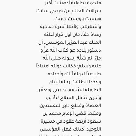
ملحمة بطولية أدهشت أكبر
جنرالات العالم من خريجي سانت
هيرست وويست بوينت
وأشهرهم. ولأنها أسرة صاحبة
رساة حقاً، كان أول قرار أعلنه
الملك عبد العزيز المؤسس، أن
دستور بلاده هو كتاب الله عزَّ و
جلَّ، ثم سُنَّة رسوله صلى الله
عليه وسلم؛ فكانت دولته امتداداً
طبيعياً لدولة آبائه وأجداده.
وهكذا انطلقت رحلة البناء
الطويلة الشاقة، يد تبني وتعمِّر،
وأخرى تحمل السلاح لتأديب
العصاة وقطع دابر المفسدين.
ومثلما قضى الإمام محمد بن
سعود أربعة عقود في مسيرة
التوحيد، كذلك فعل المؤسس