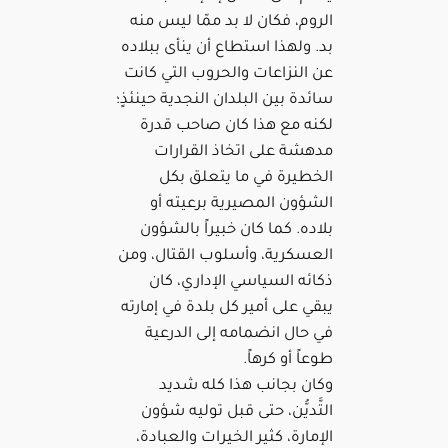
الروم، فكان لا بد ممّا ليس منه
بد. ولهذا استطاع أن ينأى ببلاده
عن النزاعات والحروب التي كانت
سائدة بين البلدان النجدية حينئذٍ؛
لكنه مع هذا كان صاحب قدرة
مدهشة على اتخاذ القرارات
الخطيرة في ما يتعلق بكل
الشؤون المصيرية برعيته أو
بلاده. كما كان خبيراً بالشؤون
العسكرية، وأسلوب القتال، ومن
ذكائه السياسي الإداري، كان
يبقي على أمير كل بلدة في إمارته
في حال انضمامه إلى الدرعية
طوعاً أو كرهاً.
وكان بجانب هذا كله شديد
التَّديُّن، حتى قبل توليه شؤون
الإمارة، كثير الخيرات والعبادة،