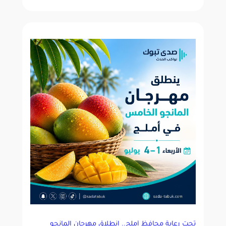
تحت رعاية محافظ أملج.. انطلاق مهرجان المانجو