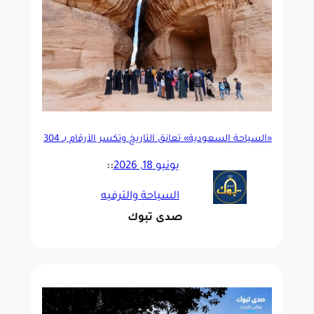
«السياحة السعودية» تعانق التاريخ وتكسر الأرقام بـ 304
مليارات ريال
يونيو 18, 2026
::
السياحة والترفيه
صدى تبوك