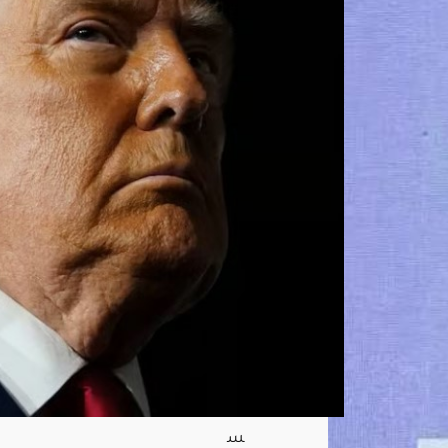
تقار
ير
نفاد
الص
واري
خ
الدق
يقة
بعد
حر
ب
إيرا
ن
والب
نتاغ
ون
يلتز
م
الص
مت
أغ
س