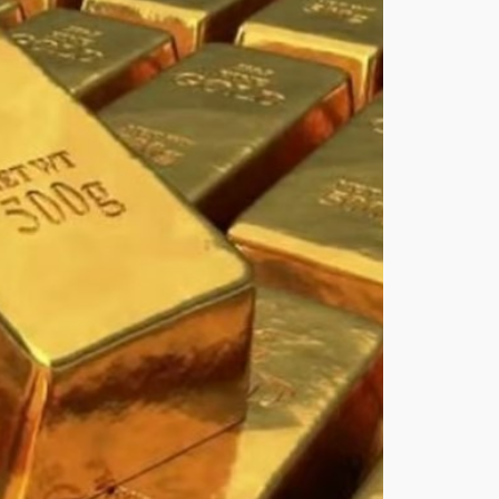
ع
لأعل
ى
مس
توى
له
في
7
أسا
بيع
أغ
س
ط
س
6,
202
6