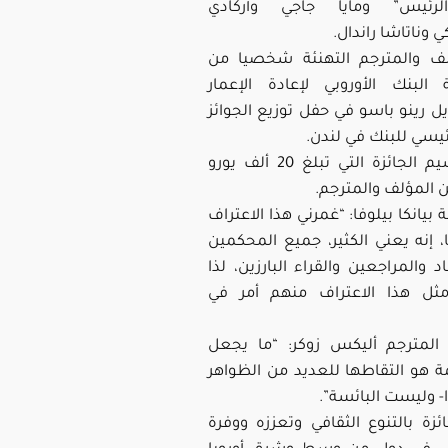
لرئيس” ومايا جاجي وأركادي
وناتاشا راندال.
لف والمترجم التهنئة شخصيا من
البنك الأوروبي لإعادة الإعمار
يل رينو باسو في حفل توزيع الجوائز
ئيسي للبنك في لندن.
وسيتم تقسيم الجائزة التي تبلغ 20 ألف يورو
ن المؤلف والمترجم.
ة بيانكا بيلوفا: “غمرني هذا الاعتراف
ا، إنه يعني الكثير، جميع المحكمين
 والمراجعين والقراء البارزين، لذا
ثل هذا الاعتراف منهم أمر في
ل المترجم أليكس زوكر: “ما يجعل
ة هو التقاطها للعديد من الظواهر
- وليست البائسة”.
ئزة بالتنوع الثقافي وتعززه ووفرة