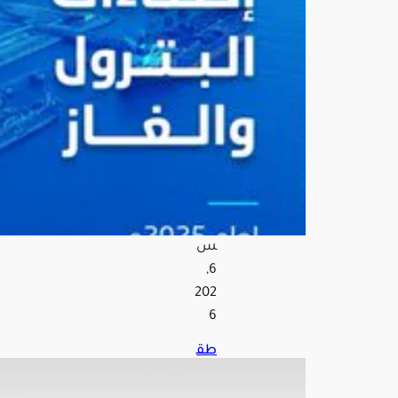
3.4
6
مليا
رات
برمي
ل
عام
202
5
أغ
س
ط
س
6,
202
6
طق
س
الم