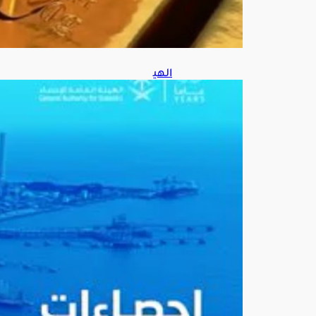
الهي
ئة
العا
مة
للإح
صا
ء:
إنتا
ج
الم
ملك
ة
من
النف
ط
الخا
م
بلغ