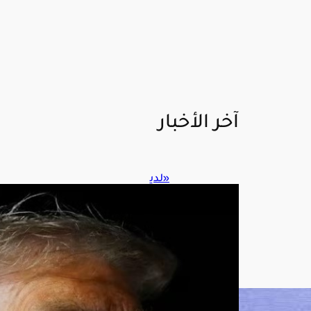
آخر الأخبار
«لدي
نا
كمي
ات
هائل
ة»..
ترام
ب
يرد
على