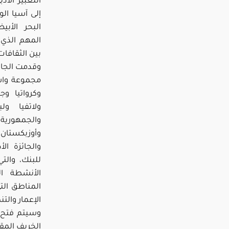
التعبير ال
إلى آسيا ا
البحر الأب
المهم الذي 
بين الثقافات
وقدمت الجائز
مجموعة واس
وكرواتيا وج
ولاتفيا ول
والجمهورية
وأوزبكستان.
والجائزة ال
للبنك، وال
الأنشطة ال
المناطق الت
الإعمار والتن
الخريف المق