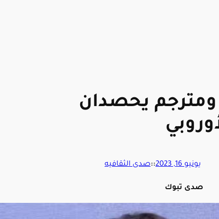
 ومترجم يحصدان
أوروبي
يونيو 16, 2023
::
صدى الثقافيه
صدى تبوك