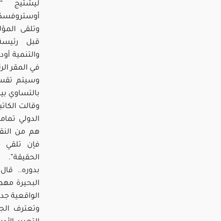
ليشتيج “ا
أوستروفسكي 
وتلقى المؤ
قبل رئيسة 
والتنمية أود
في المقر الر
بالتساوي بي
وقالت الكاتب
الدولي تمام
هم من النقاد
فإن تلقي م
الحقيقة”.
بدوره.. قا
البحيرة مهم
الواقعية جدا
وتعترف الجا