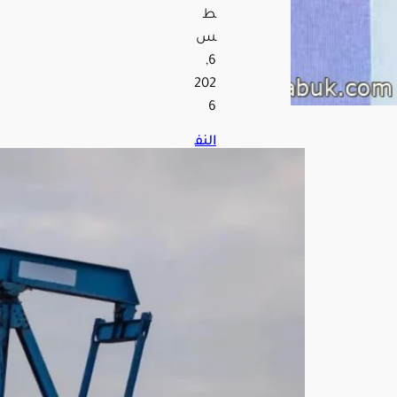
ط
س
6,
202
6
النف
ط
يترا
جع
وبرن
ت
يهب
ط
إلى
79
دولا
راً
وس
ط
توتر