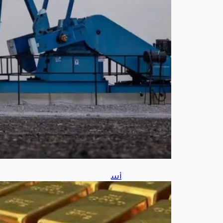
ات
جيو
سيا
سي
ة
أغ
س
ط
س
6,
202
6
أس
عار
الذه
ب
ترتف