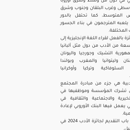
أدبي في دول من وسط وشرق أوروبا
لوسطى وغرب البلقان وجنوب وشرق
يض المتوسط، كما تحتفل بالدور
يلعبه المترجمون في بناء الجسور
 المختلفة.
ة بالفعل لقراء اللغة الإنجليزية إلى
عة من الأدب من دول مثل ألبانيا
مهورية التشيك وجورجيا واليونان
بنان وليتوانيا والمغرب وبولندا
 السلوفاكية وتركيا وأوكرانيا
أدبية هي جزء من مبادرة المجتمع
تي تشرك المؤسسة وموظفيها في
خيرية والاجتماعية والثقافية في
ي يعمل فيها البنك الأوروبي لإعادة
مية.
وسيتم فتح باب التقديم لجائزة الأدب 2024 في
بل.