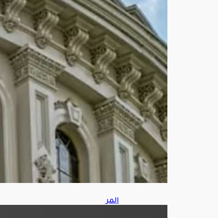
لفر
ض
عقو
بات
على
رو
سيا
أغ
س
ط
س
7,
202
6
المر
ور