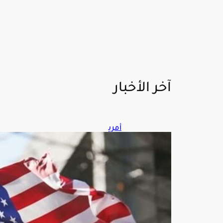
آخر الأخبار
أمري
كا
تس
تهد
ف
مص
ادر
تمو
يل
الن