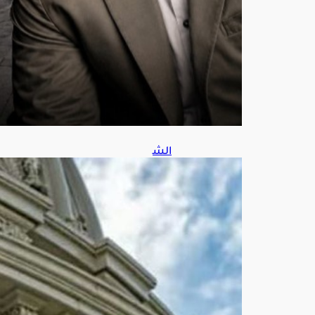
س
7,
202
6
الش
يوخ
الأم
ريك
ي
يقر
مش
روع
قانو
ن
شا
مل