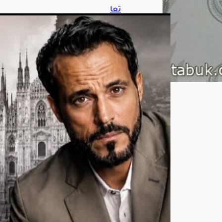
تعا
ون
منت
ظر
بين
أحم
د
الس
قا
ويو
س
ف
الش
ريف
في
«مي
لانو
»
أغ
س
ط