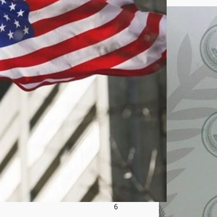
ظا
م
الإير
اني
وتتو
عد
المت
حايل
ين
على
الع
قوبا
ت
أغ
س
ط
س
8,
202
6