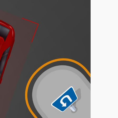
يحد
د
غرا
مة
مخا
لفة
أف
ضل
ية
المر
ور
عند
الدو
ران
للخل
ف
أغ
س
ط
س
7,