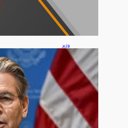
202
6
وزير
الخز
انة
الأم
ريك
ي
يتو
قع
اتفا
قًا
قريبً
ا
مع
إيرا
ن