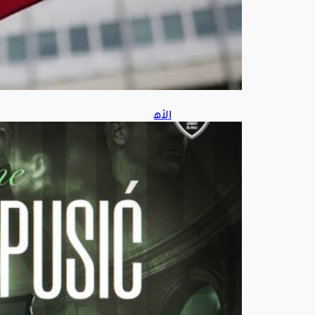
ط
س
6,
202
6
الأه
لي
يعل
ن
التع
اقد
مع
ماري
نو
بو
سي
ت
ش
حتى
202