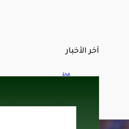
آخر الأخبار
مجل
س
الش
ؤون
الاق
تصا
دية
والت
نمي
ة: