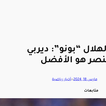
لال “بونو”: ديربي
نصر هو الأفضل
مارس 18, 2024
::
أخبار رياضية
متابعات