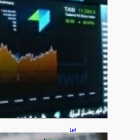
منخ
فضً
ا
عند
مس
توى
108
11
نق
طة
أغ
س
ط
س
6,
202
6
إيرا
ن