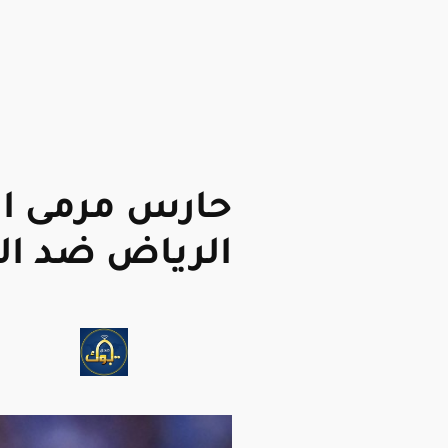
حارس مرمى اله
الرياض ضد ال