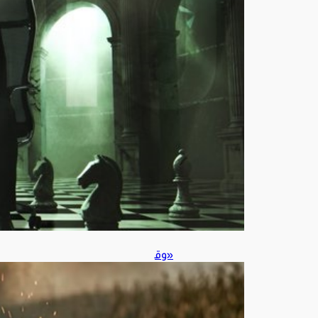
8
أغ
س
ط
س
6,
202
6
«وق
اء»
يحذ
ر
من