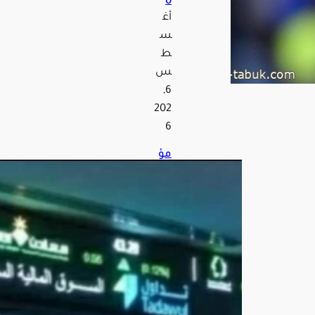
0
أغ
س
ط
س
6,
202
6
مؤ
شر
سو
ق
الأ
س
هم
الس
عو
دية
يغل
ق