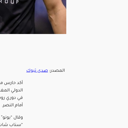
المصدر:
صدى تبوك
أكد حارس مرم
الدولي المغر
في دوري رو
أمام النصر.
وقال “بونو”
“سناب شات”،