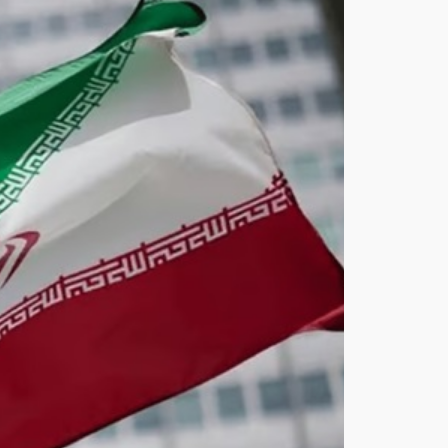
تعل
ن
اعتق
ال
21
شخ
صًا
بته
مة
الارت
باط
بالم
وس
اد
في
محا
فظ
ة
كرم
ان
أغ
س