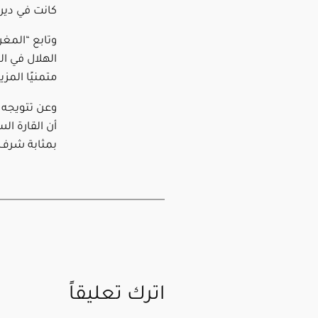
كانت في دير
وتابع “المغر
الهلال في ا
متمنيًا المز
وعن تتويجه 
أن القارة الس
بمثابة شرف ك
اترك تعليقاً