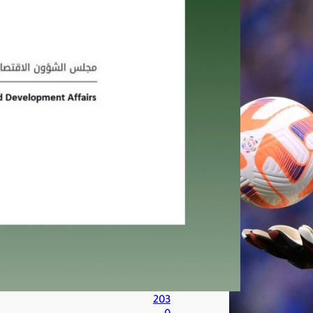
متان
ة
الاق
تصا
د
الو
طن
ي
تعز
ز
الا
ست
دام
ة
وتد
عم
مس
تهد
فات
رؤي
ة
203