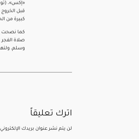
«إكس»، (تويت
قبل الخروج م
كبيرة من الح
كما نصحت ب
صلاة الفجر ا
وسلم، ولتهي
اترك تعليقاً
لن يتم نشر عنوان بريدك الإلكتروني.