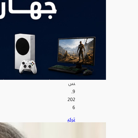
ألعا
ب
أجيا
ل
المن
صة
الم
ختل
فة
أغ
س
ط
س
9,
202
6
تركي
ا
تعل