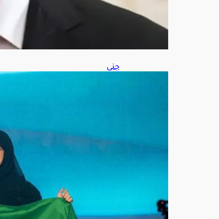
9,
202
6
جنى
الس
بيل
تتو
ج
بالذ
هبي
ة
وتح
صد
لق
ب
«أف
ض
ل
طال