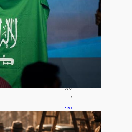
بة»
في
أولم
بياد
العل
وم
النو
وية
أغ
س
ط
س
8,
202
6
بعد
توق
ف
الت