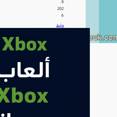
9,
202
6
وثيق
ة
مس
رّبة
تك
ش
ف
خط
طًا
لـ«X
box
»
القا
دم
لت
ش
غي
ل