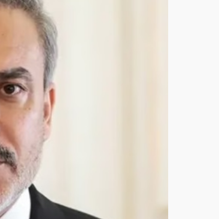
ن
عن
منا
ورا
ت
عس
كري
ة
مش
ترك
ة
مع
الس
عو
دية
وباك
ست
ان
أغ
س
ط
س