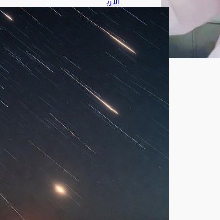
الأرب
عاء
الم
قبل
.. 4
ظوا
هر
فلك
ية
است
ثنائي
ة
تزيّ
ن
سم
اء
الم
ملك
ة
أغ
س
ط