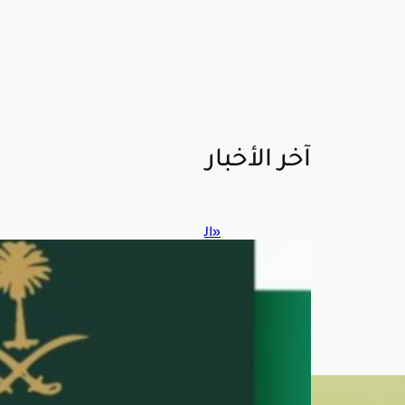
آخر الأخبار
«ال
جوا
زات
»
تو
ضح
خط
وات
تجد
يد