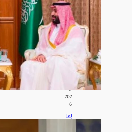
ت
الثنا
ئية
والت
طو
رات
الإق
ليم
ية
أغ
س
ط
س
7,
202
6
إما
م
الم