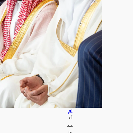
وغا
ن
وش
هبا
ز
شر
يف
يؤد
ون
صلا
ة
الج
مع
ة
بالم
س
جد
الحر
ام
أغ
س