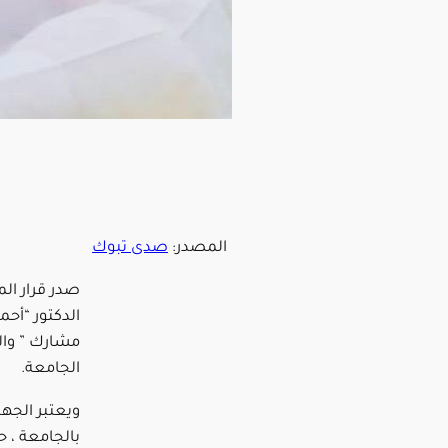
المصدر:
صدى تبوك
صدر قرار ال
الدكتور “أحم
مشارك ” وال
الجامعة.
ويعتبر الجهن
بالجامعة ، ح