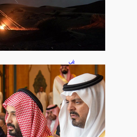
س
7,
202
6
في
مش
هد
يج
سد
وحد
ة
الص
ف..
ولي
الع
هد
وأرد