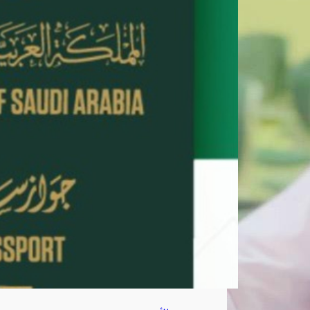
جواز
الس
فر
لأفر
اد
الأ
سر
ة
أغ
س
ط
س
7,
202
6