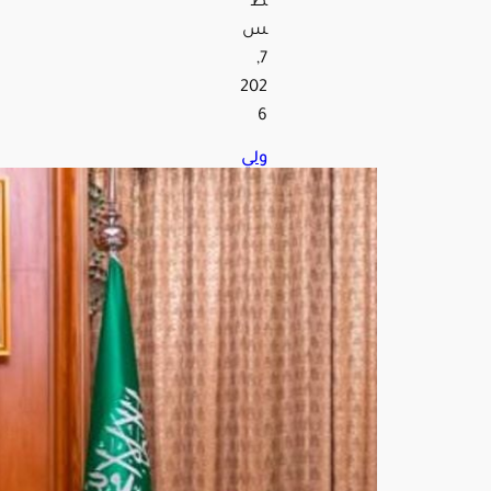
ط
س
7,
202
6
ولي
الع
هد
يلتق
ي
الرئي
س
التر
كي
في
مكة
ويب
حثا
ن
الع
لاقا