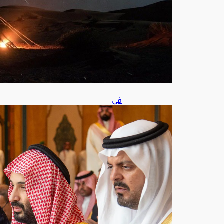
س
7,
202
6
في
مش
هد
يج
سد
وحد
ة
الص
ف..
ولي
الع
هد
وأرد