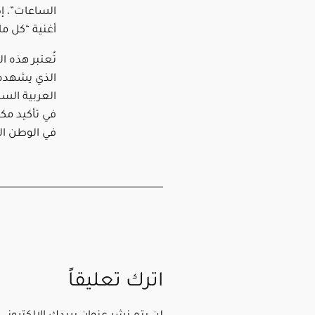
الساعات”، إض
أغنية “كل ما 
تُعتبر هذه ا
الذي يشهده 
العربية الس
في تأكيد مكا
في الوطن ال
اترك تعليقاً