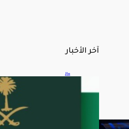
آخر الأخبار
«ال
جوا
زات
»
تو
ضح
خط
وات
تجد
يد