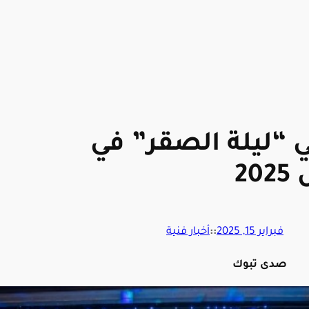
 “ليلة الصقر” في
2
فبراير 15, 2025
::
أخبار فنية
صدى تبوك