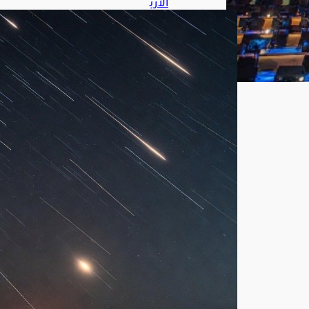
الأرب
عاء
الم
قبل
.. 4
ظوا
هر
فلك
ية
است
ثنائي
ة
تزيّ
ن
سم
اء
الم
ملك
ة
أغ
س
ط