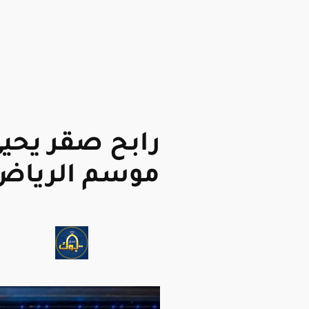
رابح صقر يحيي
موسم الرياض 025