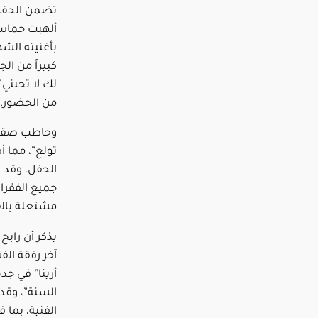
تضمن الحفل 
ألهبت حماس
بأغنيته الشه
كبيراً من ال
لك لا تحبني
من الحضور.
وخاطب صقر ال
تولع”، مما أ
الحفل، وقد 
جميع الفقرات
مشتعلة بال
يذكر أن رابح 
آخر رفقة الف
أرينا” في ج
السنة”، وقدم
الفنية، بما 