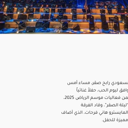
 السعودي رابح صقر، مساء أمس
فق ليوم الحب، حفلاً غنائياً
استثنائياً ضمن فعاليات موسم الرياض 2025،
يلة الصقر”، وقاد الفرقة
لمايسترو هاني فرحات، الذي أضاف
ميزة للحفل.