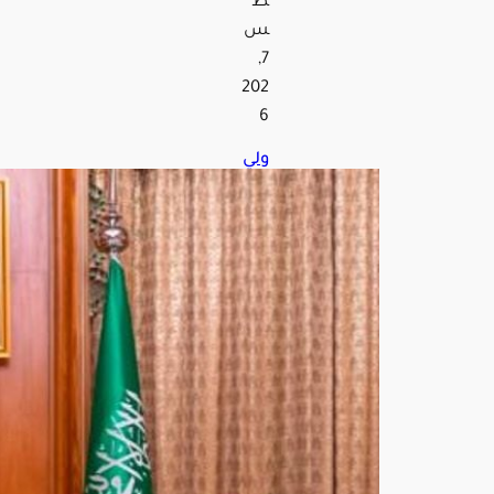
ط
س
7,
202
6
ولي
الع
هد
يلتق
ي
الرئي
س
التر
كي
في
مكة
ويب
حثا
ن
الع
لاقا