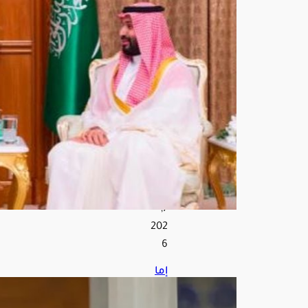
ت
الثنا
ئية
والت
طو
رات
الإق
ليم
ية
أغ
س
ط
س
7,
202
6
إما
م
الم