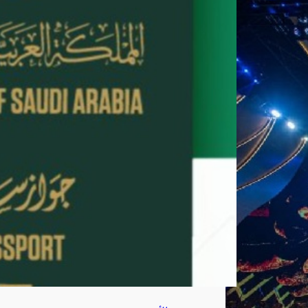
جواز
الس
فر
لأفر
اد
الأ
سر
ة
أغ
س
ط
س
7,
202
6