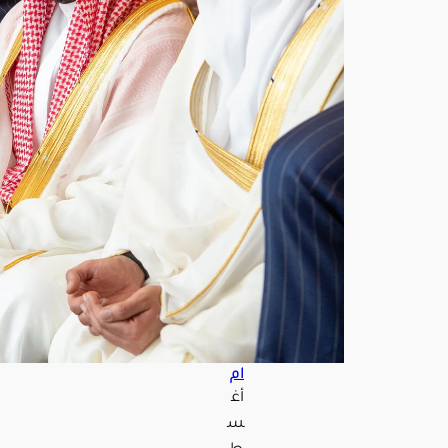
وغا
ن
وش
هبا
ز
شر
يف
يؤد
ون
صلا
ة
الج
مع
ة
بالم
س
جد
الحر
ام
أغ
س