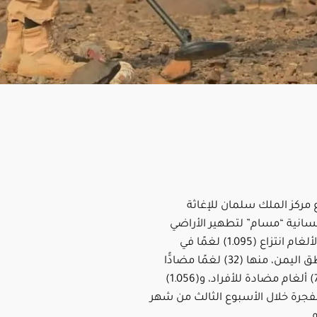
مركز الملك سلمان للإغاثة
نسانية “مسام” لتطهير الأراضي
اليمنية من الألغام انتزاع (1.095) لغمًا في
مختلف مناطق اليمن، منها (32) لغمًا مضادًّا
للدبابات، و(7) ألغام مضادة للأفراد، و(1.056)
نفجرة خلال الأسبوع الثالث من شهر