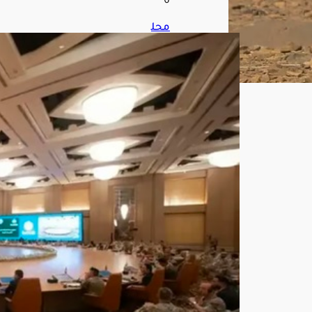
6
محل
ل
عس
كر
ي:
التح
الف
البح
ري
متع
دد
الجن
سي
ات
يعز
ز
الأم
ن
العا
لمي
ويح