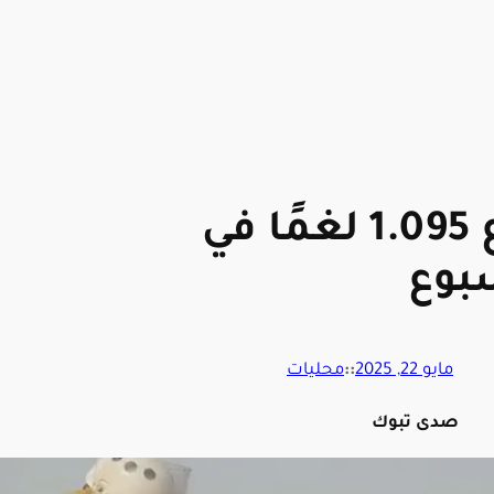
“مسام” ينتزع 1.095 لغمًا في
سبوع
مايو 22, 2025
::
محليات
صدى تبوك