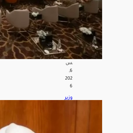
مي
الم
مرا
ت
البح
رية
أغ
س
ط
س
6,
202
6
وزير
الش
ؤون
الإ
سلا
مية