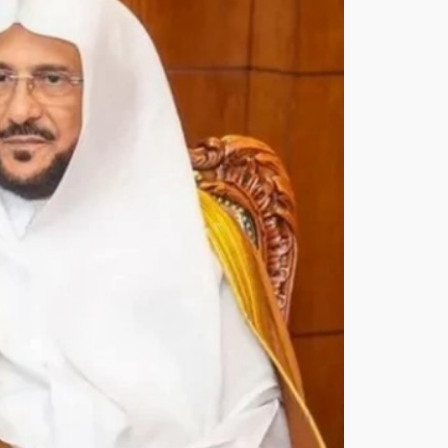
يوج
ه
الدع
اة
بعد
م
التد
خل
في
قض
ايا
الدو
ل
الأخ
رى
أغ
س
ط
س
6,
202