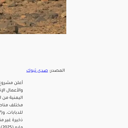
المصدر:
صدى تبوك
أعلن مشروع 
والأعمال الإ
ذخيرة غير م
مايو (2025)م.