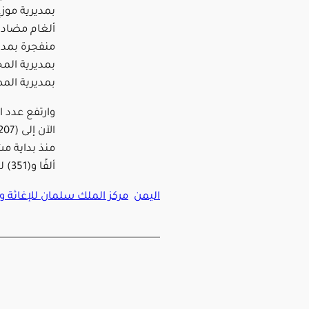
بمديرية المظ
وارتفع عدد ا
ألفًا و(351) لغمًا.
اليمن
مركز الملك سلمان للإغاثة وا