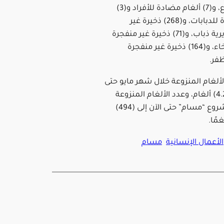
بمديرية موزع، و(7) ألغام مضادة للأفراد و(3)
ألغام مضادة للدبابات، و(268) ذخيرة غير
منفجرة بمديرية ذباب، و(71) ذخيرة غير منفجرة
بمديرية المخاء، و(164) ذخيرة غير منفجرة
فر.
لألغام المنزوعة خلال شهر مايو حتى
الآن إلى (4.207) ألغام، وعدد الألغام المنزوعة
منذ بداية مشروع “مسام” حتى الآن إلى (494)
لأعمال الإنسانية
مسام