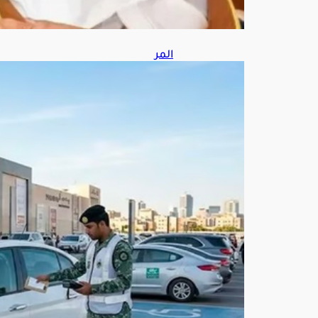
6
المر
ور
يضب
ط
235
7
مرك
بة
مخا
لفة
في
موا
قف
الأ
شخ
اص
ذوي
الإع
اقة