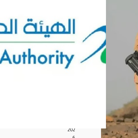
منت
جا
ت
غذائ
ية
لاحت
وائ
ها
على
ماد
ة
مح
ظو
رة
أغ
س
ط
س
6,
202