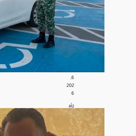
بمخ
تلف
منا
طق
الم
ملك
ة
أغ
س
ط
س
6,
202
6
رئي
س
الأه
لي
الس