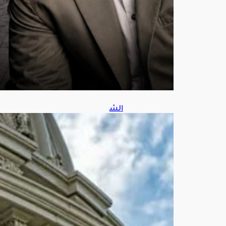
س
7,
202
6
الش
يوخ
الأم
ريك
ي
يقر
مش
روع
قانو
ن
شا
مل