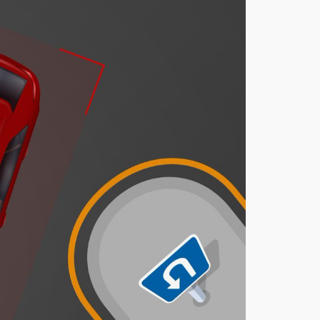
يحد
د
غرا
مة
مخا
لفة
أف
ضل
ية
المر
ور
عند
الدو
ران
للخل
ف
أغ
س
ط
س
7,