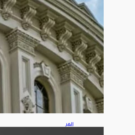
لفر
ض
عقو
بات
على
رو
سيا
أغ
س
ط
س
7,
202
6
المر
ور