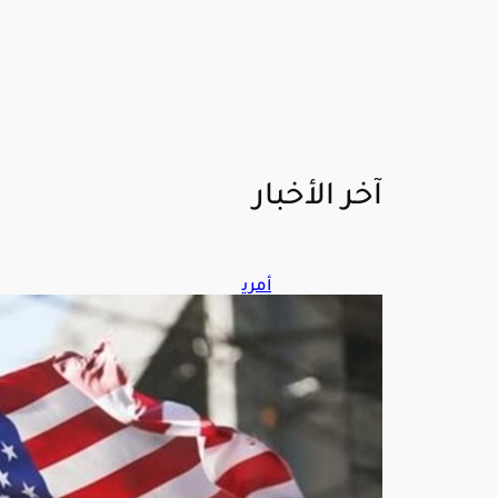
آخر الأخبار
أمري
كا
تس
تهد
ف
مص
ادر
تمو
يل
الن