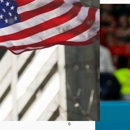
ظا
م
الإير
اني
وتتو
عد
المت
حايل
ين
على
الع
قوبا
ت
أغ
س
ط
س
8,
202
6