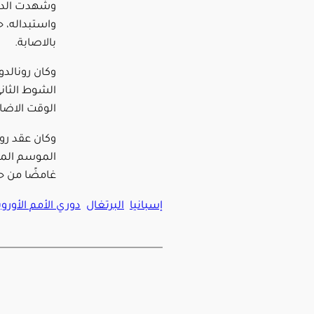
واستبداله، ح
بالاصابة.
وكان رونالد
الشوط الثان
الوقت الاضا
وكان عقد رون
غامضًا من ح
إسبانيا
البرتغال
دوري الأمم الأوروب