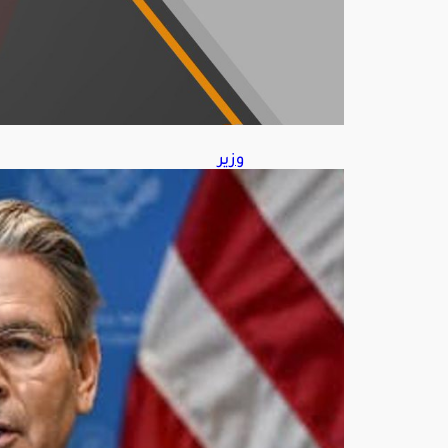
202
6
وزير
الخز
انة
الأم
ريك
ي
يتو
قع
اتفا
قًا
قريبً
ا
مع
إيرا
ن