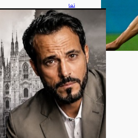
تعا
ون
منت
ظر
بين
أحم
د
الس
قا
ويو
س
ف
الش
ريف
في
«مي
لانو
»
أغ
س
ط