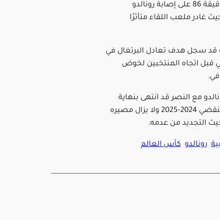
وشهدت الدقيقة 86 على إصابة رونالدو
يث غادر ملعب اللقاء متأثرًا
و قد سجل هدف تعادل البرتغال في
ي قبل اتجاه المنتخبين لخوض
في.
الدو مع النصر قد انتهى بنهاية
الموسم المنقضي 2024-2025 ولا يزال مصيره
يث التجديد من عدمه.
ية
رونالدو
كأس العالم