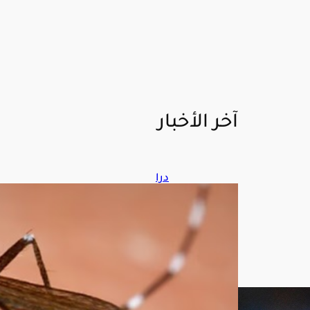
آخر الأخبار
درا
سة
تك
ش
ف
الس
ر
الح
قيق
ي