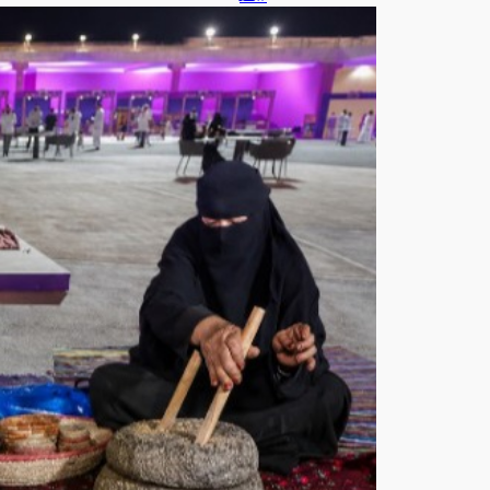
يفنا
شم
الي
202
6»
ينع
ش
الم
ش
هد
الثق
افي
ويع
زز
اله
وية
الو
طني
ة
في
عرع
ر