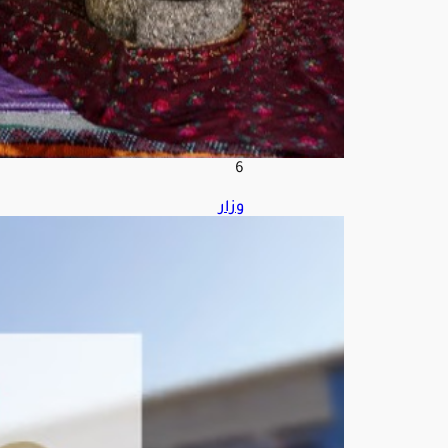
أغ
س
ط
س
5,
202
6
وزار
ة
الص
حة
تُحي
ل
صي
دليًا
بال
طائ
ف
للجن