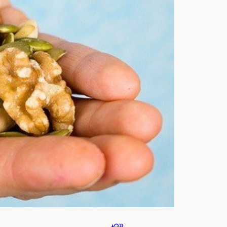
لتنا
ول
الم
كس
رات
لتع
زيز
صح
ة
القل
ب
أغ
س
ط
س
5,
202
6
«ص