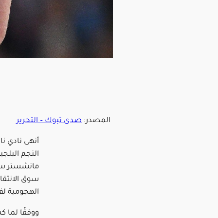
المصدر:
صدى تبوك – التحرير
أنهى نادي نا
النجم البلج
مانشستر سيت
سوق الانتقال
الهجومية لفر
ووفقًا لما 