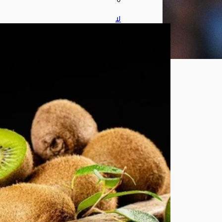
6
لا
تتخل
ص
من
قش
رة
الكي
وي.
.
خبير
ة
تغذ
ية
تك
ش
ف
فوائ
د
صح
ية
مد