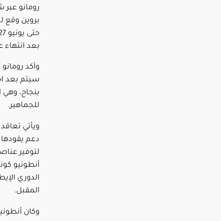
رومانو عبر 
بروين وقع ل
بعد انتهاء 
وأكد رومانو 
سيتم بعد اج
بنجاح، وهي 
للجماهير.
ويأتي تعاقد 
دعم يقودها ر
لتوفير عناصر
أنطونيو كون
الدوري الإيط
المقبل.
وكان أنطونيو