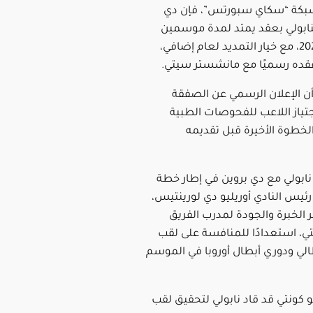
شبكة “سكاي سبورتس”، فإن دي
نابولي بعقد يمتد لمدة موسمين
حتى يونيو 2027، مع خيار التمديد لعام إضافي،
عقده رسميًا مع مانشستر سيتي.
أن الإعلان الرسمي عن الصفقة
تياز اللاعب للفحوصات الطبية
الخطوة الأخيرة قبل تقديمه
نابولي مع دي بروين في إطار خطة
ئيس النادي أوريليو دي لورينتيس،
 الخبرة والجودة لمدرب الفريق
تي، استعدادًا للمنافسة على لقب
الي ودوري أبطال أوروبا في الموسم
 كونتي قد قاد نابولي لتحقيق لقب