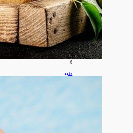
هش
ة
أغ
س
ط
س
6,
202
6
طبي
ب
يك
ش
ف
أف
ض
ل
طري
قة