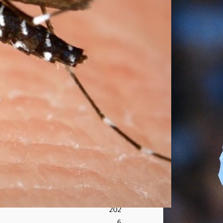
وراء
انج
ذاب
البع
و
ض
لبع
ض
الأ
شخ
اص
دون
غير
هم
أغ
س
ط
س
6,
202