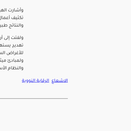
وأشارت الهي
تكثيف أعمال
والنتائج طب
ولفتت إلى أ
تهديدٍ يسته
للأغراض السل
ولمبادئ ميثا
والنظام الأس
الاشعاع
الرقابة النووية