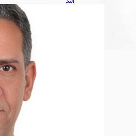
التح
الف
:
إصا
بة
11
مدن
يًا
في
نجرا
ن
إثر
اعتد
اء
حوث
ي
است
هد
ف
الأع
يان
الم
دني