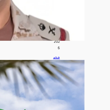
ة
أغ
س
ط
س
7,
202
6
مص
در
س
عو
دي:
تقار
ير
است
خبا
رية
موث