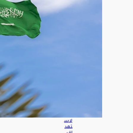
وقة
تك
ش
ف
تن
سي
قًا
بين
الح
وثيي
ن
والح
رس
الثو
ري
وف
صائ
ل
عرا
قية
لاس
تهد