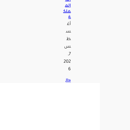
اف
الم
ملك
ة
أغ
س
ط
س
7,
202
6
«ال
غذا
ء
والد
واء
»
تحذ
ر
من