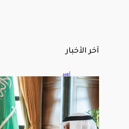
آخر الأخبار
أمير
تبو
ك
يس
تقب
ل
الرئي
س
التن
فيذ