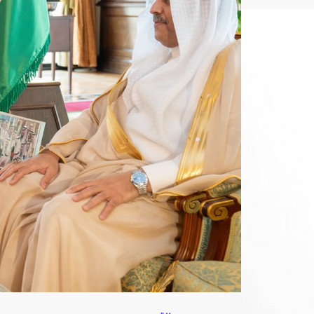
ي
لش
ركة
تبو
ك
للتن
مية
الزرا
عية
أغ
س
ط
س
7,
202
6