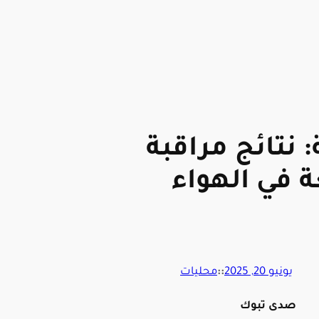
: نتائج مراقبة
 في الهواء
يونيو 20, 2025
::
محليات
صدى تبوك