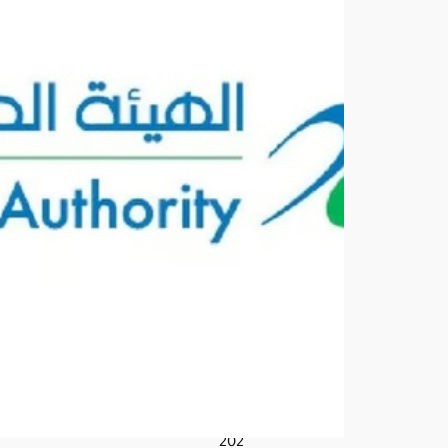
3
منت
جا
ت
غذائ
ية
لاحت
وائ
ها
على
ماد
ة
مح
ظو
رة
أغ
س
ط
س
6,
202