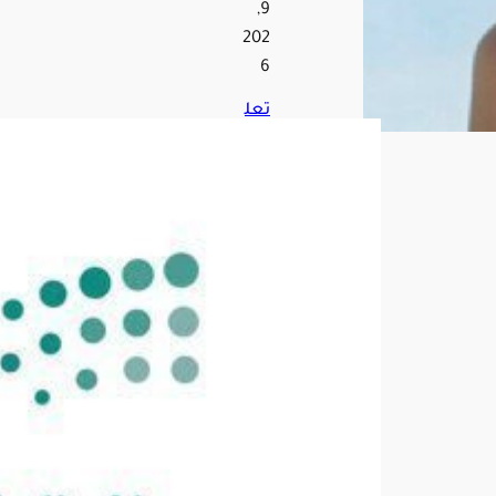
9,
202
6
تعل
يم
تبو
ك
يبدأ
الت
س
جي
ل
الإل
حاق
ي
للط
لبة
الم
ست
جدي
ن