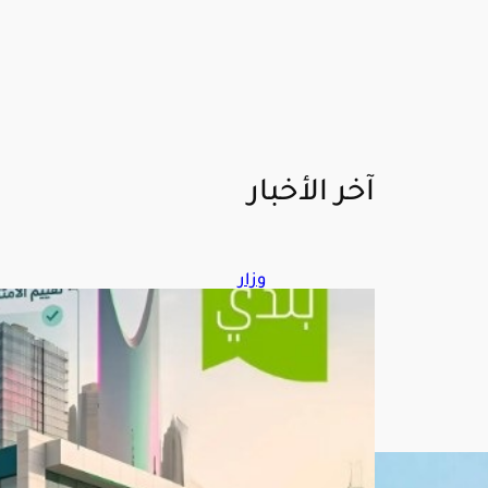
آخر الأخبار
وزار
ة
البل
ديا
ت
والإ
سك
ان
تطل
ق