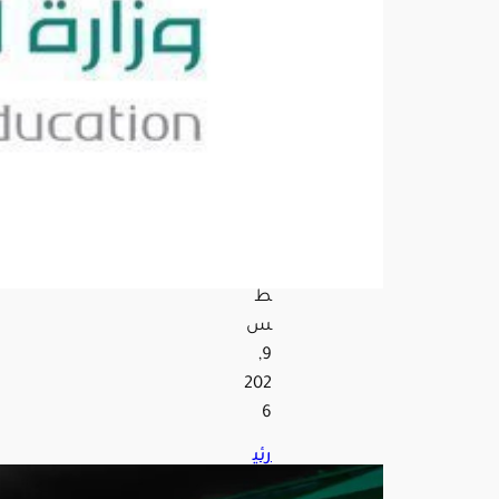
في
الص
ف
الأو
ل
وريا
ض
الأ
طفا
ل
أغ
س
ط
س
9,
202
6
رئي
س