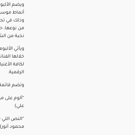
أنماط موسيق
وذلك في تجر
من نوعها، ح
نخبة من الش
ويأتي الألبو
خلالها الفنا
لكافة الأغني
الرقمية.
وتضم قائمة أ
“ألوم على مي
علي)
“النص اللي 
محمود أنور)