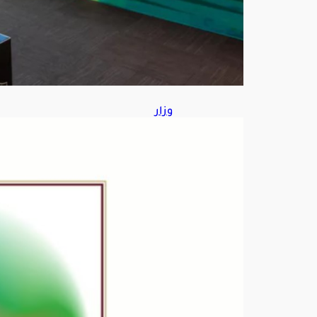
9,
202
6
وزار
ة
الط
اقة:
إخم
اد
حري
ق
فجر
اليو
م
في
أحد
مرا
فق