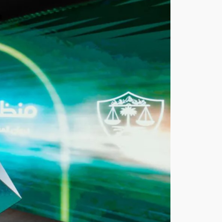
ديوا
ن
الم
ظال
م
يد
شّ
ن
الن
س
خة
الج
ديد
ة
لمن
صة
معي
ن
أغ
س
ط
س