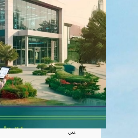
خدم
ة
تأهي
ل
الم
قاول
ين..
وم
هلة
تص
حيح
ية
حتى
يوني
و
202
7
أغ
س
ط
س