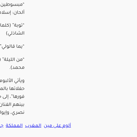
“مبسوطين” و
ألحان: إسلا
“توبة” (كلم
الشاذلي)
“يما قالولي”
“من الليلة” 
محمد).
ويأتي الألبو
حفلاتها بال
فورها”، إلى 
بينهم الفنان
نصري، وإيوا
ألوم على مين
المغرب
المملكة
جن