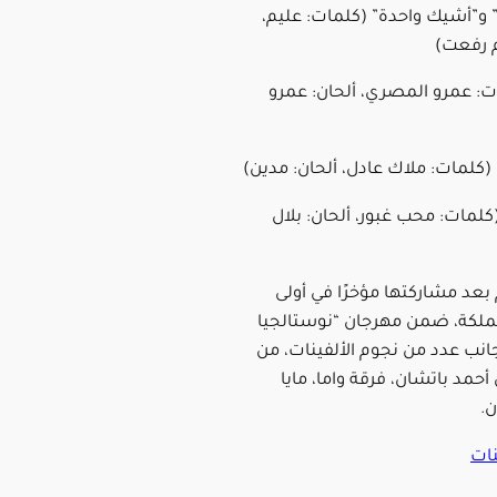
”أشيك واحدة” (كلمات: عليم،
م رفعت)
ات: عمرو المصري، ألحان: عمرو
 (كلمات: ملاك عادل، ألحان: مدين)
(كلمات: محب غبور، ألحان: بلال
م بعد مشاركتها مؤخرًا في أولى
مملكة، ضمن مهرجان “نوستالجيا
جانب عدد من نجوم الألفينات، من
 أحمد باتشان، فرقة واما، مايا
ن.
ات