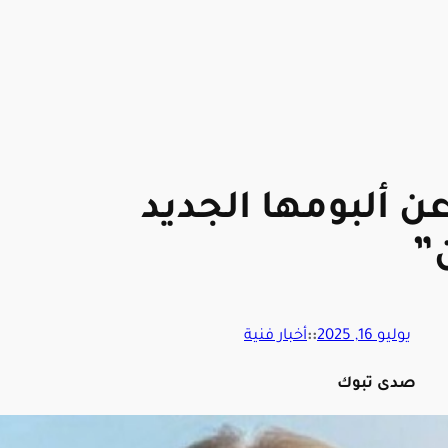
 ألبومها الجديد
”
يوليو 16, 2025
::
أخبار فنية
صدى تبوك