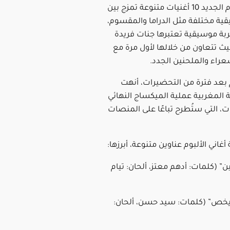
ويضم الألبوم الجديد 10 أغنيات متنوعة تمزج بين
ية مختلفة مثل الدراما والمقسوم،
بة موسيقية تعتبرها جنات فريدة
يث تتعاون من خلالها لأول مرة مع
عراء والملحنين الجدد.
م بعد فترة من التحضيرات، أنهت
نة المغربية عملية الميكساج النهائي
ات، التي ستُطرح تباعًا على المنصات
غاني الألبوم عناوين متنوعة، أبرزها:
ن” (كلمات: أدهم معتز، ألحان: تيام
يخص” (كلمات: سيد حسن، ألحان: