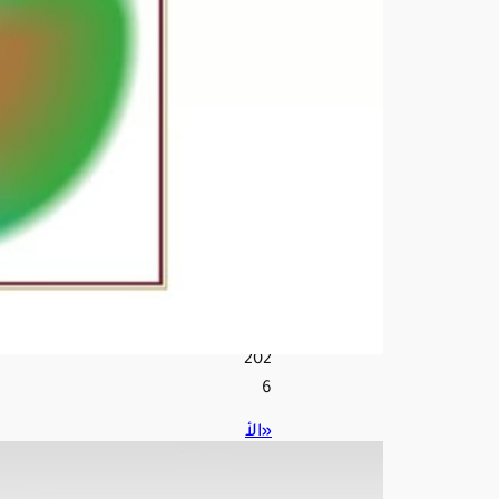
مص
فاة
أرام
كو
بجاز
ان
دون
إصا
بات
أغ
س
ط
س
9,
202
6
«الأ
رصا
د»