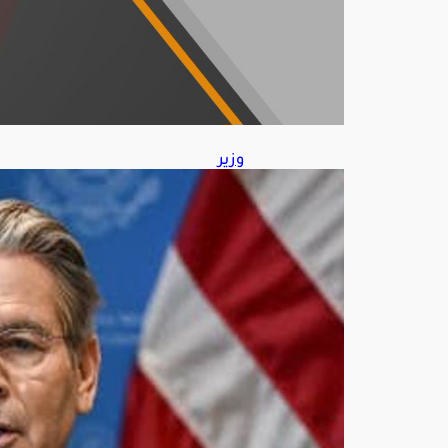
202
6
وزير
الخز
انة
الأم
ريك
ي
يتو
قع
اتفا
قًا
قريبً
ا
مع
إيرا
ن