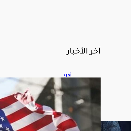
آخر الأخبار
أمري
كا
تس
تهد
ف
مص
ادر
تمو
يل
الن