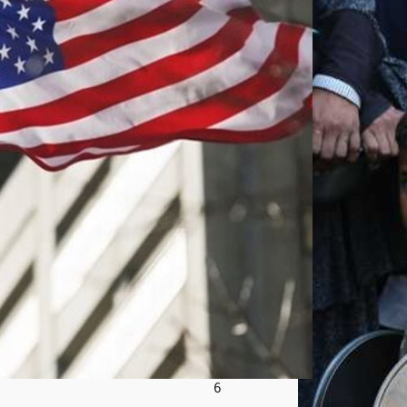
ظا
م
الإير
اني
وتتو
عد
المت
حايل
ين
على
الع
قوبا
ت
أغ
س
ط
س
8,
202
6