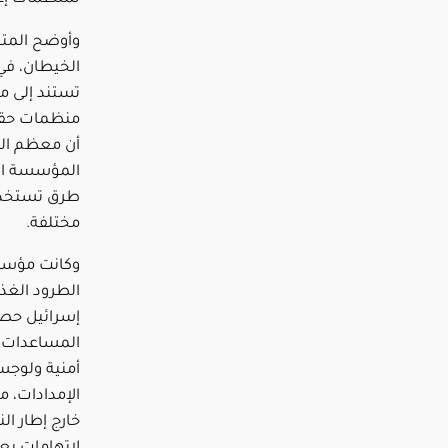
وأوضح المت
الخيطان، في
تستند إلى م
منظمات حقوق
أن معظم ال
طرق تستخدمه
مختلفة.
وكانت مؤسسة
الطرود الغذا
المساعدات،
أمنية ولوجس
الإمدادات، م
خارج إطار ال