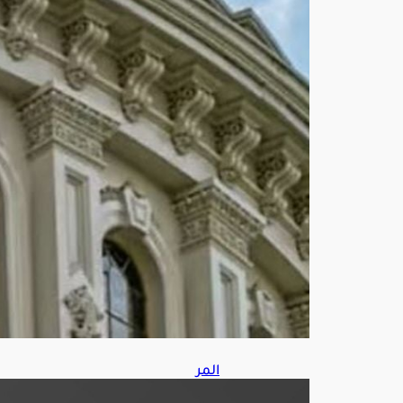
لفر
ض
عقو
بات
على
رو
سيا
أغ
س
ط
س
7,
202
6
المر
ور