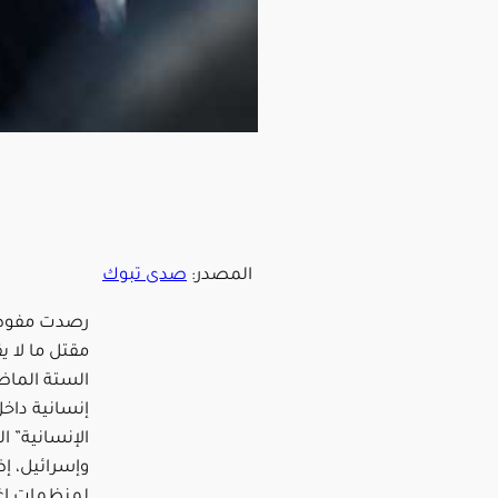
المصدر:
صدى تبوك
رصدت مفوضية
الستة الما
إنسانية داخ
الإنسانية” ا
وإسرائيل، إ
لمنظمات إغاث