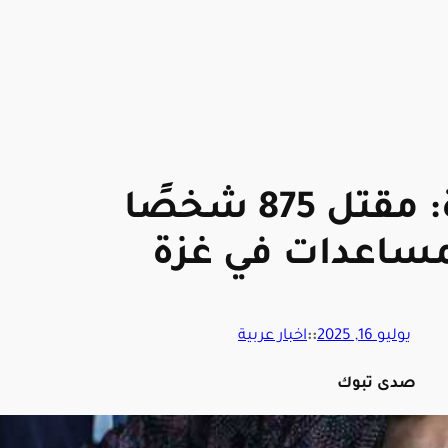
الأمم المتحدة: مقتل 875 شخصًا
لمساعدات في غزة
يوليو 16, 2025
::
اخبار عربية
صدى تبوك