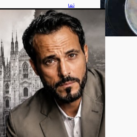
تعا
ون
منت
ظر
بين
أحم
د
الس
قا
ويو
س
ف
الش
ريف
في
«مي
لانو
»
أغ
س
ط