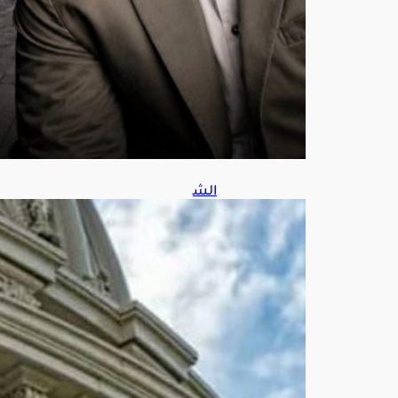
س
7,
202
6
الش
يوخ
الأم
ريك
ي
يقر
مش
روع
قانو
ن
شا
مل