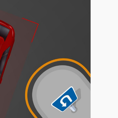
يحد
د
غرا
مة
مخا
لفة
أف
ضل
ية
المر
ور
عند
الدو
ران
للخل
ف
أغ
س
ط
س
7,