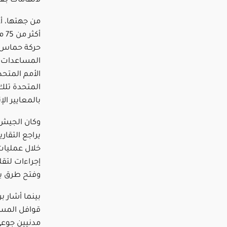
لاتهامات بعد
من جهتها، أ
أك
حركة حماس 
المساعدات ا
الأمم المتحد
المتحدة تلك 
بالمعايير الإ
وكان الجيش ا
يراجع التقار
خلال عمليات 
إجراءات لتقل
وفتح طرق بد
بينما أشار ب
قوافل المسا
مدنيين جوعى