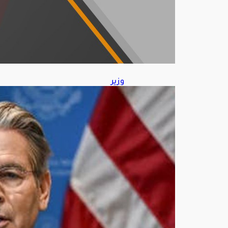
202
6
وزير
الخز
انة
الأم
ريك
ي
يتو
قع
اتفا
قًا
قريبً
ا
مع
إيرا
ن