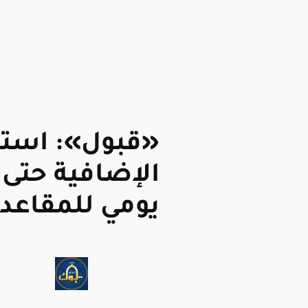
«قبول»: استم
يومي للمقاعد