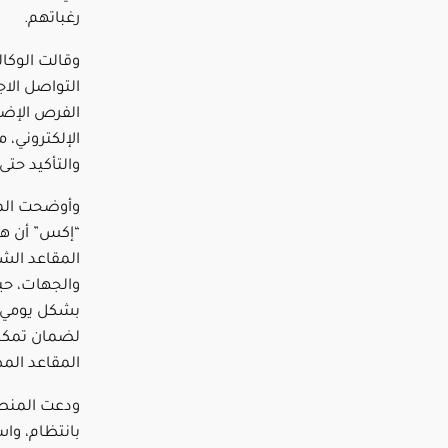
رغباتهم.
وقالت الوكا
التواصل الا
الفرص الإضاف
الإلكتروني، 
والتأكيد حتى 
وأوضحت الم
“إكس” أن هذه
المقاعد ال
والجهات، حي
لضمان تمكين
المقاعد الم
ودعت المنصة
بانتظام، واس