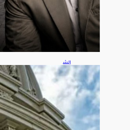
س
7,
202
6
الش
يوخ
الأم
ريك
ي
يقر
مش
روع
قانو
ن
شا
مل