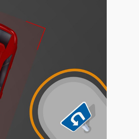
يحد
د
غرا
مة
مخا
لفة
أف
ضل
ية
المر
ور
عند
الدو
ران
للخل
ف
أغ
س
ط
س
7,