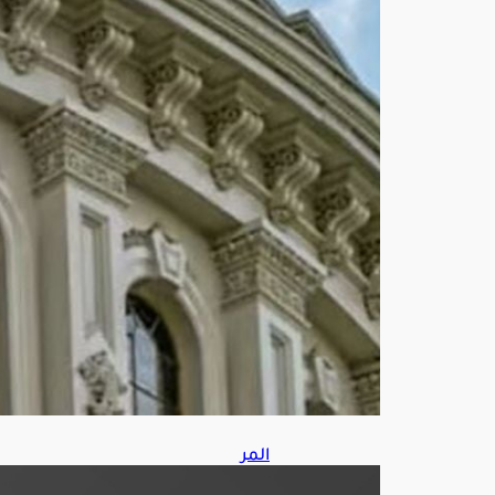
لفر
ض
عقو
بات
على
رو
سيا
أغ
س
ط
س
7,
202
6
المر
ور