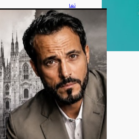
تعا
ون
منت
ظر
بين
أحم
د
الس
قا
ويو
س
ف
الش
ريف
في
«مي
لانو
»
أغ
س
ط