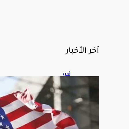
آخر الأخبار
أمري
كا
تس
تهد
ف
مص
ادر
تمو
يل
الن