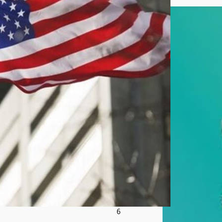
ظا
م
الإير
اني
وتتو
عد
المت
حايل
ين
على
الع
قوبا
ت
أغ
س
ط
س
8,
202
6