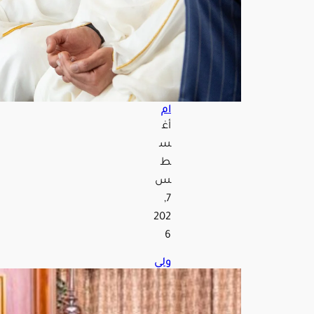
الج
مع
ة
بالم
س
جد
الحر
ام
أغ
س
ط
س
7,
202
6
ولي
الع
هد
يلتق