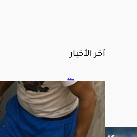
آخر الأخبار
بس
بب
الم
خدر
ات..
شا
ب
مص
ري
يطر