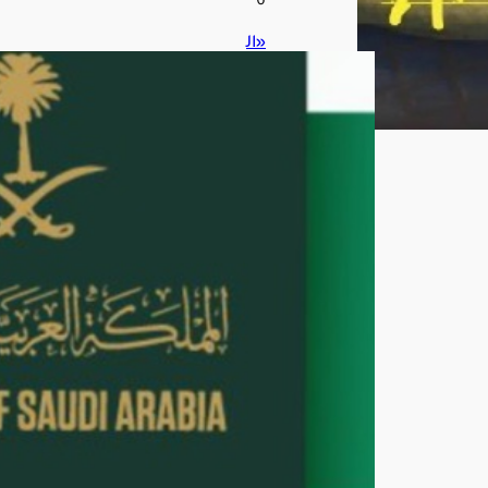
6
«ال
جوا
زات
»
تو
ضح
خط
وات
تجد
يد
جواز
الس
فر
لأفر
اد
الأ
سر
ة
أغ
س