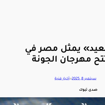
عيد» يمثل مصر في
تح مهرجان الجونة
سبتمبر 8, 2025
::
أخبار فنية
صدى تبوك