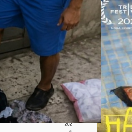
د
والد
ته
الم
سن
ة
ويت
عد
ى
علي
ها
بال
س
ب
أغ
س
ط
س
7,
202