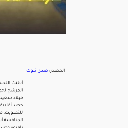
المصدر:
صدى تبوك
أعلنت اللجنة
المرشح لجوائ
ميلاد سعيد» 
حصد أغلبية 
للتصويت، متف
المنافسة أب
رامبو» و«سن