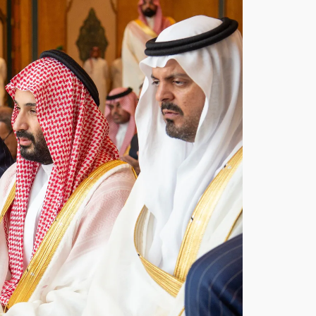
مش
هد
يج
سد
وحد
ة
الص
ف..
ولي
الع
هد
وأرد
وغا
ن
وش
هبا
ز
شر
يف
يؤد
ون
صلا
ة