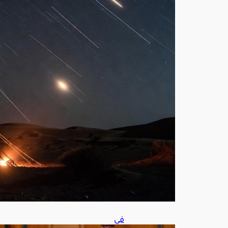
ة
تزيّ
ن
سم
اء
الم
ملك
ة
أغ
س
ط
س
7,
202
6
في