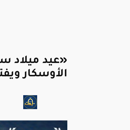
«عيد ميلاد س
الأوسكار ويفت