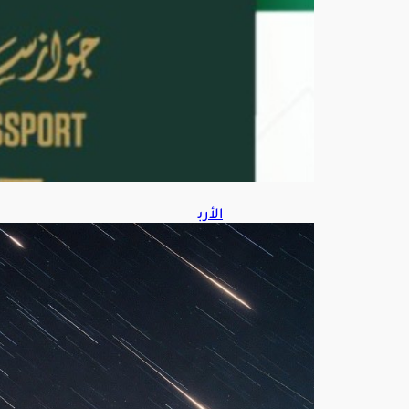
ط
س
7,
202
6
الأرب
عاء
الم
قبل
.. 4
ظوا
هر
فلك
ية
است
ثنائي