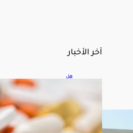
آخر الأخبار
هل
تؤثر
الحر
ارة
المر
تفع
ة
في
فعا
لية