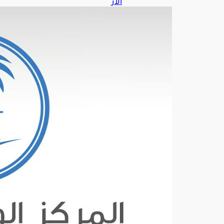
الأر
صا
د
عن
طق
س
الج
مع
ة:
توق
عا
ت
به
طو
ل
أم
طار
رعد
ية
وغبا
ر
كثي
ف