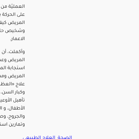
العمليّة من 
على الحركة
المريض كيفي
وشخيص حالة
الاعمار.
وأكملت، أن 
المريض وعمر
استجابة الم
المريض ومش
علاج «العظا
وكبار السن،
تأهيل الأوعي
الأطفال، و 
والجروح، وصح
وتمارين استع
الصحة
العلاج الطبيعي