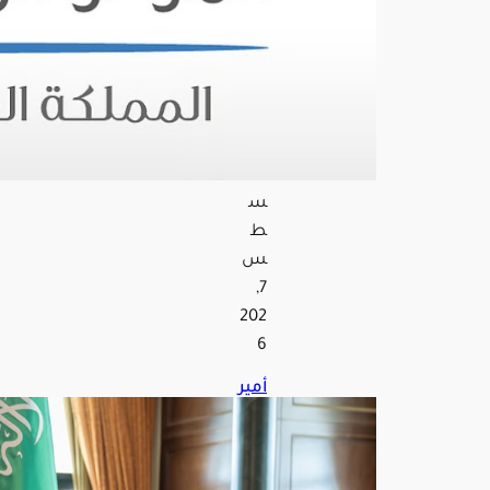
في
عدة
منا
طق
بالم
ملك
ة
أغ
س
ط
س
7,
202
6
أمير
تبو
ك
يس
تقب