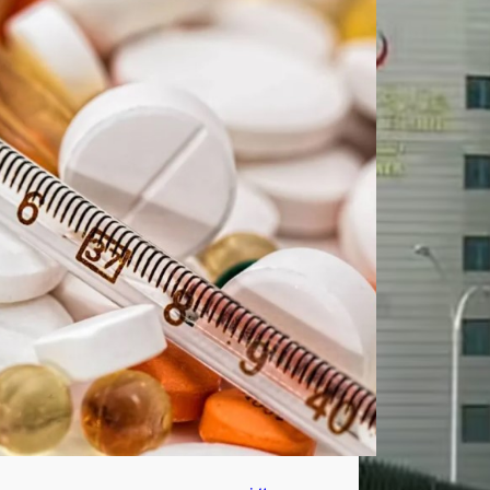
الأد
وية
؟
أغ
س
ط
س
7,
202
6