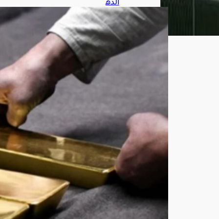
الذه
ب
في
طري
قه
لأكب
ر
صع
ود
أسب
وع
ي
منذ
يناير
أغ
س
ط
س
7,
202
6