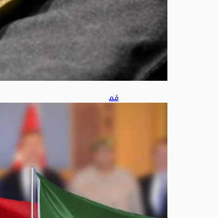
قم
ة
ثلاثي
ة
في
جدة
اليو
م..
اتفا
قية
دفا
ع
مش