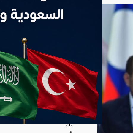
رك
يتص
در
مبا
حثا
ت
الس
عو
دية
وترك
يا
وباك
ست
ان
أغ
س
ط
س
7,
202