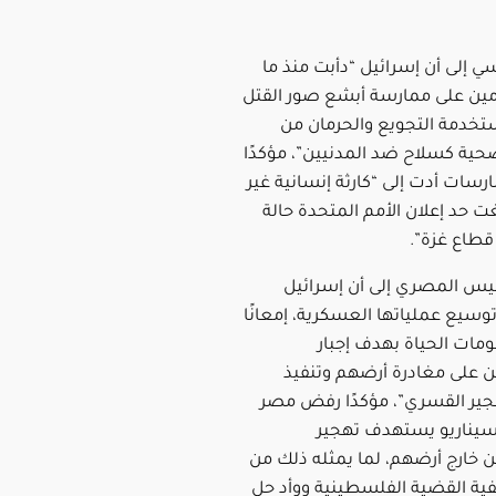
ي إلى أن إسرائيل “دأبت منذ ما
ين على ممارسة أبشع صور القتل
ستخدمة التجويع والحرمان من
حية كسلاح ضد المدنيين”، مؤكدًا
رسات أدت إلى “كارثة إنسانية غير
 حد إعلان الأمم المتحدة حالة
قطاع غزة”.
ئيس المصري إلى أن إسرائيل
وسيع عملياتها العسكرية، إمعانًا
ومات الحياة بهدف إجبار
 على مغادرة أرضهم وتنفيذ
ير القسري”، مؤكدًا رفض مصر
سيناريو يستهدف تهجير
 خارج أرضهم، لما يمثله ذلك من
ية القضية الفلسطينية ووأد حل