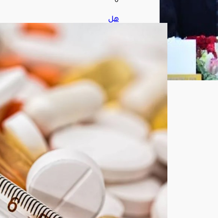
6
هل
تؤثر
الحر
ارة
المر
تفع
ة
في
فعا
لية
الأد
وية
؟
أغ
س
ط
س
7,
202