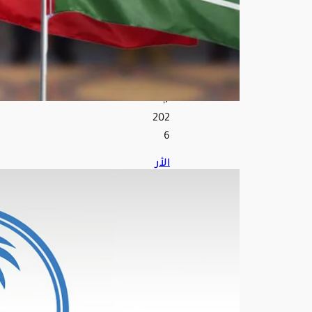
ان
أغ
س
ط
س
7,
202
6
الأر
صا
د
عن
طق
س
الج
مع
ة:
توق
عا