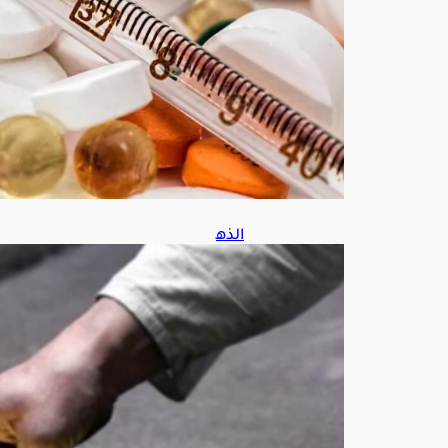
6
الذه
ب
في
طري
قه
لأكب
ر
صع
ود
أسب
وع