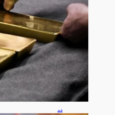
ي
منذ
يناير
أغ
س
ط
س
7,
202
6
قم