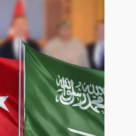
ة
ثلاثي
ة
في
جدة
اليو
م..
اتفا
قية
دفا
ع
مش
ترك
مرت
قبة
بين
الم
ملك
ة
وترك
يا
وباك
ست