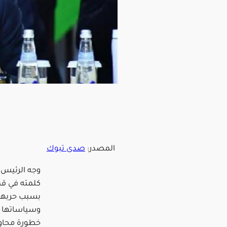
المصدر:
صدى تبوك
وجه الرئيس 
كلمته في قم
بسبب حربها
وسياساتها ف
خطورة محاو