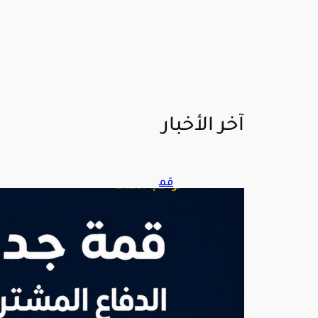
آخر الأخبار
قم
ة
جدة
الثلا
ثية.
.
الدف
اع
الم
شت