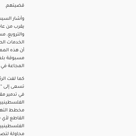
قضيتهم.
وأشار السيس
يقرب من عام
والترويع، م
الخدمات الص
أن هذه المما
مسبوقة بلغت
المجاعة في 
كما لفت الر
تسعى إلى “ت
في تدمير مق
الفلسطينيين
مخطط التهج
القاطع لأي 
الفلسطينيين
محاولة لتصف