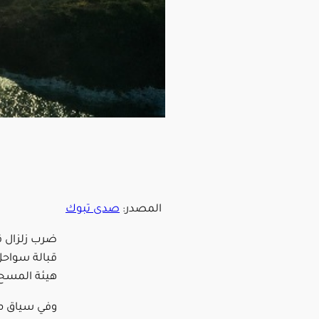
المصدر:
صدى تبوك
قبالة سواحل
هيئة المسح ا
وفي سياق مت