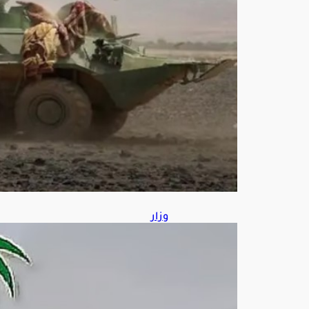
هابي
ة
وعتا
دها
أغ
س
ط
س
8,
202
6
وزار
ة
الص
حة:
4
فوائ
د