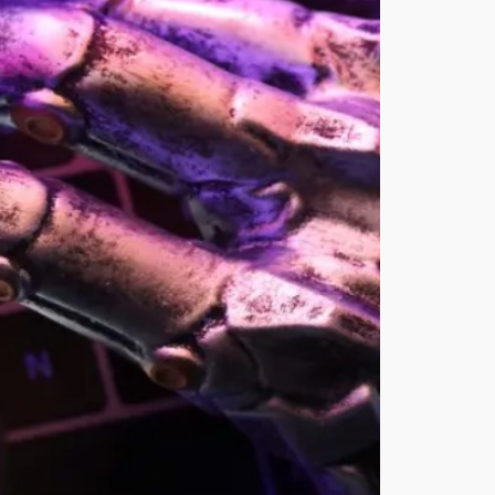
الا
ص
طنا
عي
من
“أوب
ن
إيه
آي”
سي
كو
ن
بحج
م
قر
ص
اله
وكي
أغ
س
ط
س