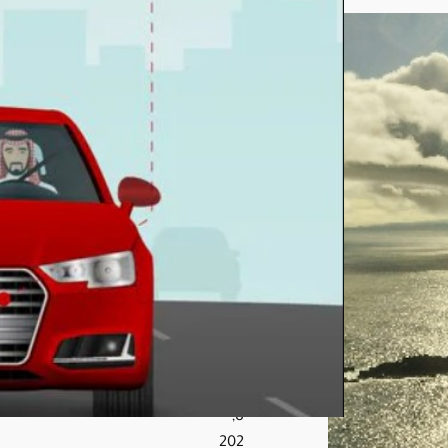
فة
أو
غير
الوا
ضح
ة
مخا
لفة
بغرا
مة
تبلغ
200
0
ريا
ل
أغ
س
ط
س
8,
202