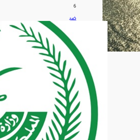
6
ضب
ط
144
40
مخا
لفًا
لأن
ظم
ة
الإق
امة
وال
عم
ل
وأم
ن
الح
دود
في
منا