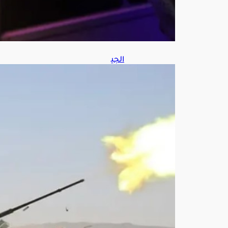
8,
202
6
الجي
ش
اليم
ني:
نفذن
ا
عم
لا
عس
كريا
ضد
العن
اصر
الح
وثي
ة
الإر