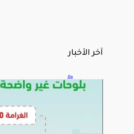
آخر الأخبار
«ال
مرو
ر»
يحذ
ر:
لوحا
ت
المر
كبة
التال