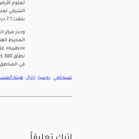
لعلوم الأرض
الشرقي لمنط
بلغت 7.1 درجة وعلى عمق 10 كيلومترات.
وحذر مركز ال
المحيط الهاد
«خطيرة» عل
نطا
في المناطق ا
تسونامي
روسيا
زلزال
هيئة المسح 
اترك تعليقاً