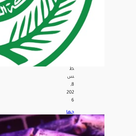
طق
الم
ملك
ة
خلا
ل
أسب
وع
أغ
س
ط
س
8,
202
6
جها
ز
الذك
اء