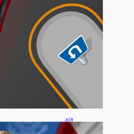
عند
الدو
ران
للخل
ف
أغ
س
ط
س
7,
202
6
وزير
الخز
انة