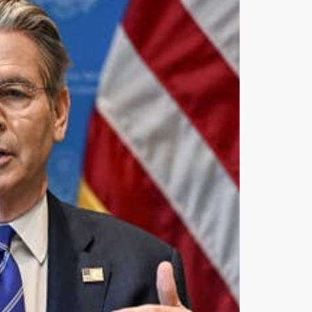
الأم
ريك
ي
يتو
قع
اتفا
قًا
قريبً
ا
مع
إيرا
ن
وهد
نة
تص
ل
إلى
60
يومً
ا
أغ
س