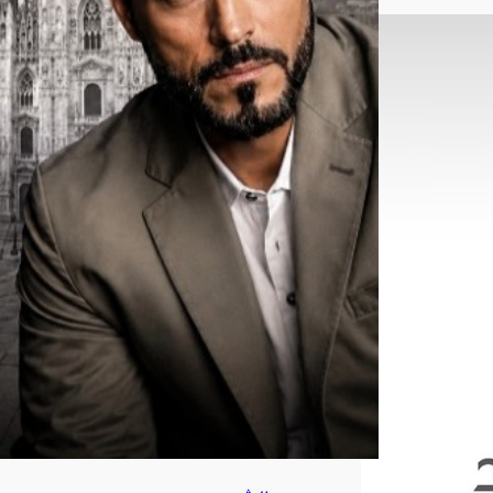
س
ف
الش
ريف
في
«مي
لانو
»
أغ
س
ط
س
7,
202
6