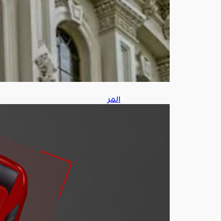
س
7,
202
6
المر
ور
يحد
د
غرا
مة
مخا
لفة
أف
ضل
ية
المر
ور