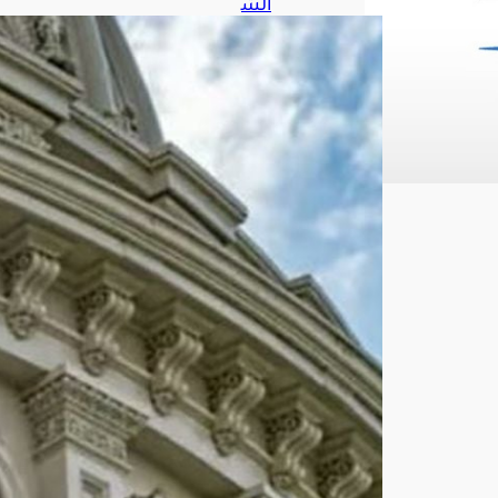
الش
يوخ
الأم
ريك
ي
يقر
مش
روع
قانو
ن
شا
مل
لفر
ض
عقو
بات
على
رو
سيا
أغ
س
ط