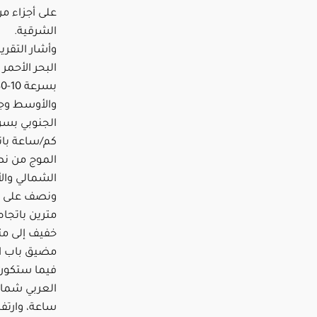
على أجزاء م
الشرقية.
وأشار التقري
البحر الأحمر
والأوسط وجن
كم/ساعة بات
الموج من نصف
الشمالي وال
ونصف على ال
مترين باتجاه
خفيف إلى مت
مضيق باب ا
فيما ستكون 
ساعة، وارتفا