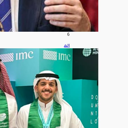
ط
س
7,
202
6
الم
ملك
ة
تح
صد
3
ميد
اليا
ت
في
أولم
بياد
الذك
اء
الا