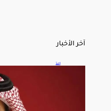
آخر الأخبار
اعت
ماد
قائ
مة
الرزي
زاء
في
انتخ
ابا
ت