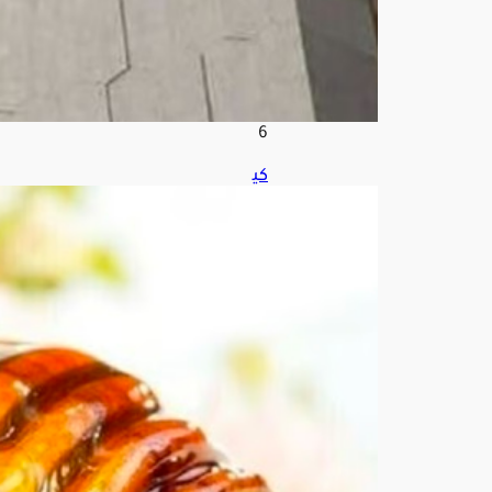
ط
س
8,
202
6
كي
ف
تكت
ش
ف
الع
س
ل
الم
غ
شو
ش
؟..
خبير
ة