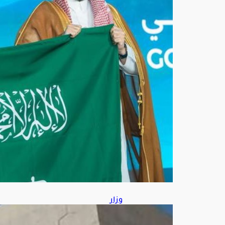
بـ4
جوائ
ز
أغ
س
ط
س
8,
202
6
وزار
ة
التج