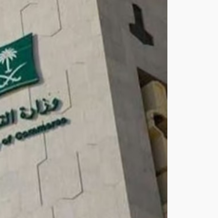
ارة
تحذّ
ر
من
مش
اركة
بيانا
ت
المن
شآ
ت
عبر
موا
قع
ومن
صا
ت
غير
موث
وقة
أغ
س