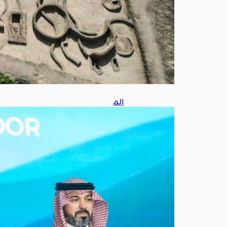
أغ
س
ط
س
8,
202
6
الم
ملك
ة
تتص
در
أولم
بياد
العل
وم
النو
وية
الدو
لي