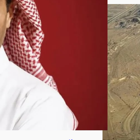
اتحا
د
كرة
القد
م
أغ
س
ط
س
8,
202
6