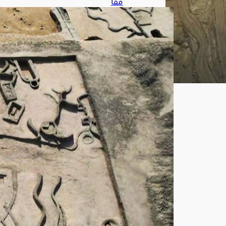
مقا
بر
وأفر
ان
وص
وام
ع..
اكت
شا
فات
أثري
ة
جدي
دة
في
«كو
م
الخل
جان
»
بم
صر