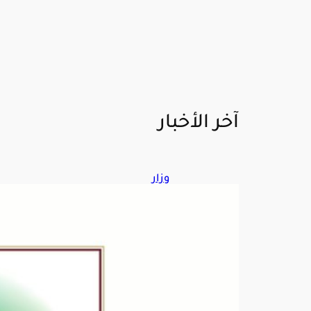
آخر الأخبار
وزار
ة
الط
اقة:
إخم
اد
حري
ق
فجر
اليو