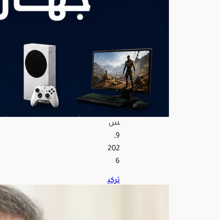
ب
أجيا
ل
المن
صة
الم
ختل
فة
أغ
س
ط
س
9,
202
6
تركي
ا
تعل
ن