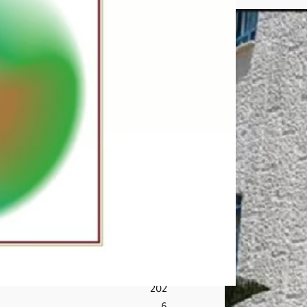
م
في
أحد
مرا
فق
مص
فاة
أرام
كو
بجاز
ان
دون
إصا
بات
أغ
س
ط
س
9,
202