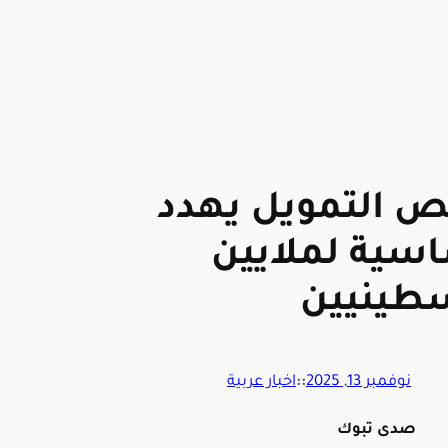
قص التمويل يهدد
اسية لملايين
سطينيين
نوفمبر 13, 2025
::
اخبار عربية
صدى تبوك