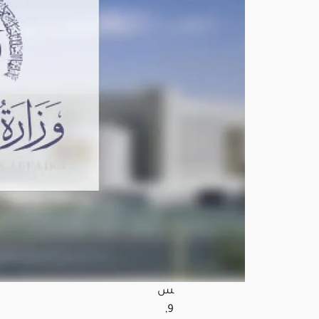
لله
جما
ت
الح
وثي
ة
وتؤ
كد
حق
ها
في
الدف
اع
عن
النف
س
أغ
س
ط
س
9,