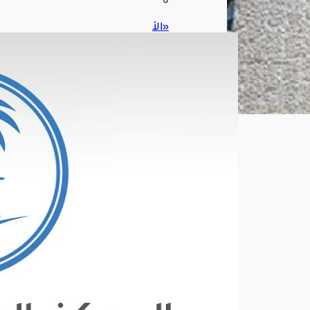
6
«الأ
رصا
د»
تتو
قع
أم
طارً
ا
رعد
ية
وريا
حًا
نش
طة
على
عدة
منا
طق
في
الم
ملك