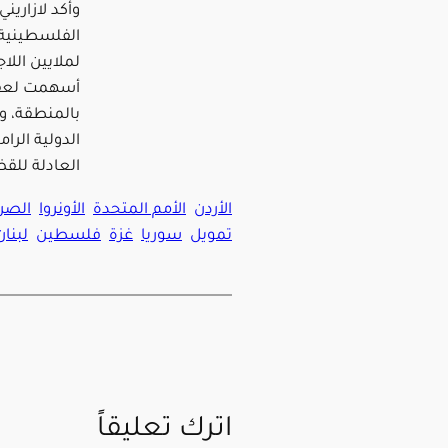
وأكد لازاريني
الفلسطينية و
لملايين اللا
أسهمت لعقود
بالمنطقة، و
الدولية الرا
العادلة للق
الأردن
الأمم المتحدة
الأونروا
الصرا
تمويل
سوريا
غزة
فلسطين
لبنان
اترك تعليقاً