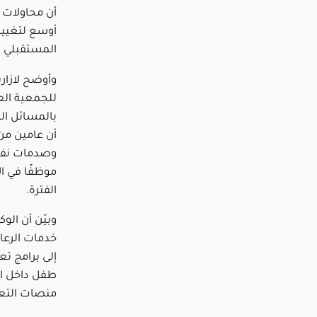
أن محاولات 
أوسع لتغيي
المستقبلي ل
وأوضح لازاري
للجمعية الع
بالمسائل ال
أن عامين من
موظفًا في ال
الفترة.
خدمات الرعاي
منصات التعلم