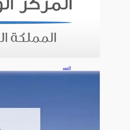
ة
أغ
س
ط
س
9,
202
6
الس
عو
دية
ترح
ب
بإدان
ة
مجل
س
الأم
ن