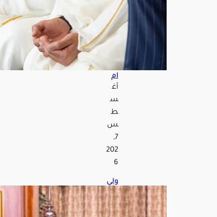
الج
مع
ة
بالم
س
جد
الحر
ام
أغ
س
ط
س
7,
202
6
ولي
الع
هد
يلتق