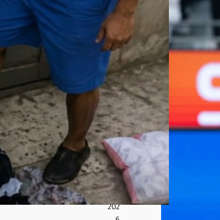
د
والد
ته
الم
سن
ة
ويت
عد
ى
علي
ها
بال
س
ب
أغ
س
ط
س
7,
202