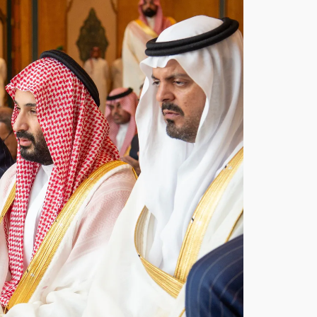
مش
هد
يج
سد
وحد
ة
الص
ف..
ولي
الع
هد
وأرد
وغا
ن
وش
هبا
ز
شر
يف
يؤد
ون
صلا
ة