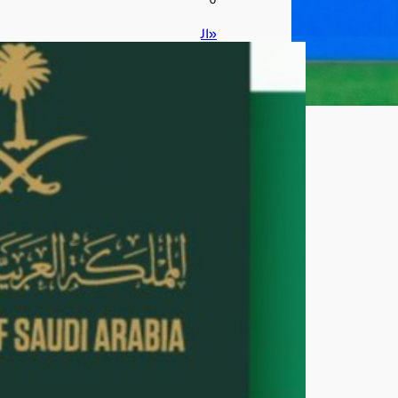
6
«ال
جوا
زات
»
تو
ضح
خط
وات
تجد
يد
جواز
الس
فر
لأفر
اد
الأ
سر
ة
أغ
س