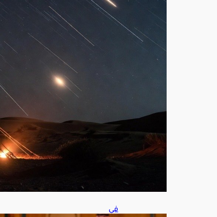
ة
تزيّ
ن
سم
اء
الم
ملك
ة
أغ
س
ط
س
7,
202
6
في