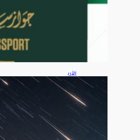
ط
س
7,
202
6
الأرب
عاء
الم
قبل
.. 4
ظوا
هر
فلك
ية
است
ثنائي