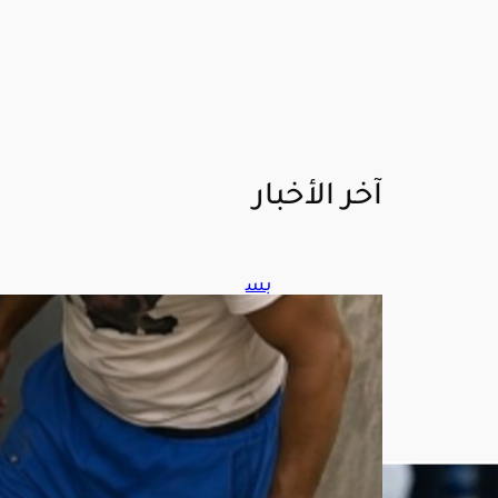
آخر الأخبار
بس
بب
الم
خدر
ات..
شا
ب
مص
ري
يطر