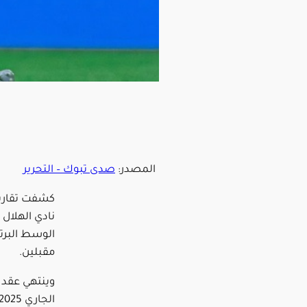
المصدر:
صدى تبوك – التحرير
كشفت تقارير
نادي الهلال
الوسط البرت
مقبلين.
وينتهي عقد ن