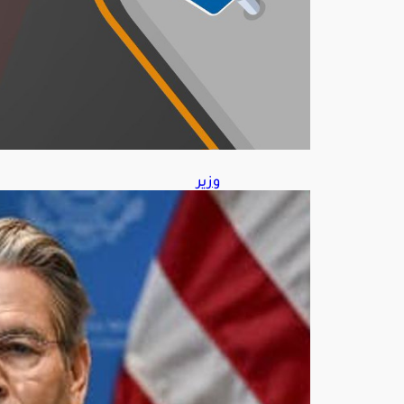
7,
202
6
وزير
الخز
انة
الأم
ريك
ي
يتو
قع
اتفا
قًا
قريبً
ا
مع