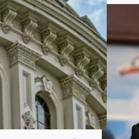
شا
مل
لفر
ض
عقو
بات
على
رو
سيا
أغ
س
ط
س
7,
202
6