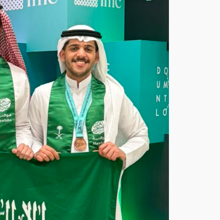
ة
تح
صد
3
ميد
اليا
ت
في
أولم
بياد
الذك
اء
الا
ص
طنا
عي
بكاز
اخ
ست
ان
أغ
س