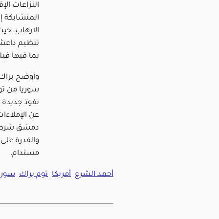
النزاعات الإ
المتشابكة 
الإرهاب، حيث
تنظيم داعش 
بما فيها فيل
وأوضح براك 
سوريا من تو
نفوذ جديدة تق
عن الإملاءات
دمشق شرطا 
والقدرة على
مستدام.
أحمد الشرع
أمريكا
توم براك
سوري