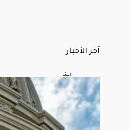
آخر الأخبار
الش
يوخ
الأم
ريك
ي
يقر
مش
روع
قانو
ن