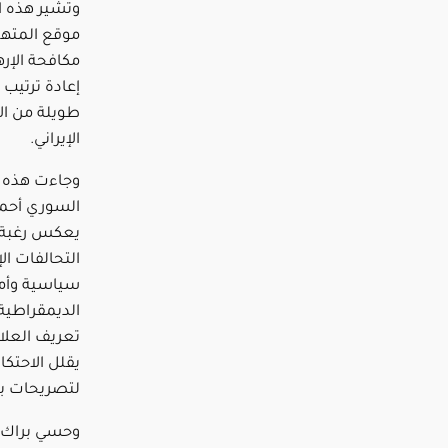
وتشير هذه ا
موقع المتهم
مكافحة الإر
إعادة ترتيب 
طويلة من ال
الإيراني.
وجاءت هذه ا
السوري أحمد 
يعكس رغبة ا
التحالفات ا
سياسية وأم
الديمقراطية
تعريف العلاق
يقلل الاحتكا
لتصريحات بر
وحسي براك، 