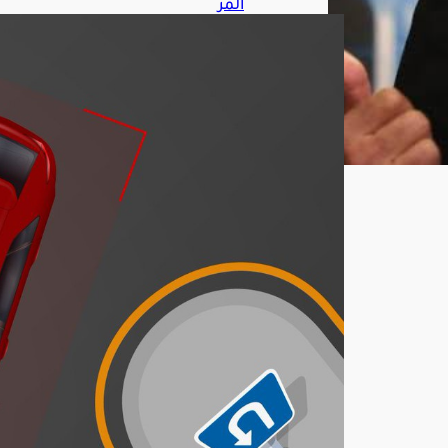
المر
ور
يحد
د
غرا
مة
مخا
لفة
أف
ضل
ية
المر
ور
عند
الدو
ران
للخل
ف
أغ
س
ط
س