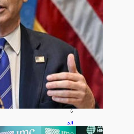
إيرا
ن
وهد
نة
تص
ل
إلى
60
يومً
ا
أغ
س
ط
س
7,
202
6
الم
ملك