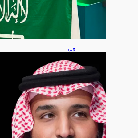
ط
س
7,
202
6
ولي
الع
هد
يتلق
ى
اتص
الًا
هات
فيًا
من
الرئي
س
الفر
نس
ي