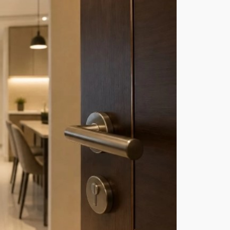
قة
الم
ؤجر
والم
ست
أجر.
. لا
مما
طل
ة
ولا
تضل
يل
أغ
س
ط
س
8,
202
6