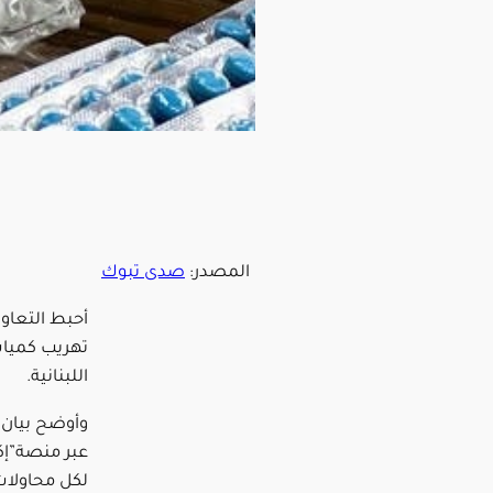
المصدر:
صدى تبوك
أحبط التعاون
تهريب كميات
اللبنانية.
وأوضح بيان ن
عبر منصة”إك
لكل محاولات