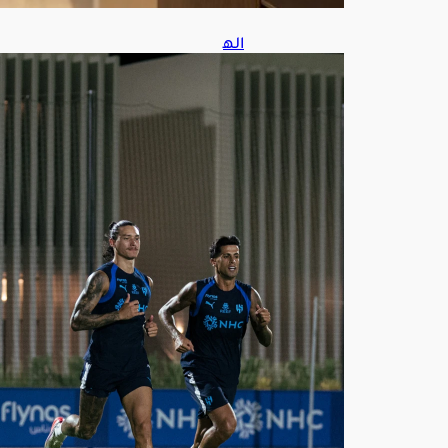
اله
لال
يطر
ح
تذاك
ر
موا
جه
ة
الفي
صل
ي
في
دور
ي
رو
ش
ن
أغ
س