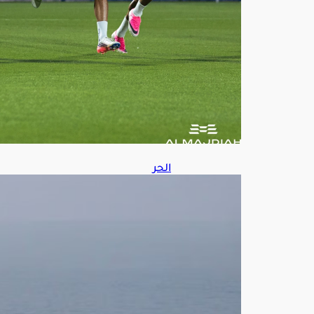
ط
س
8,
202
6
الحر
س
الثو
ري:
إعاد
ة
فتح
مض
يق
هرم
ز لا