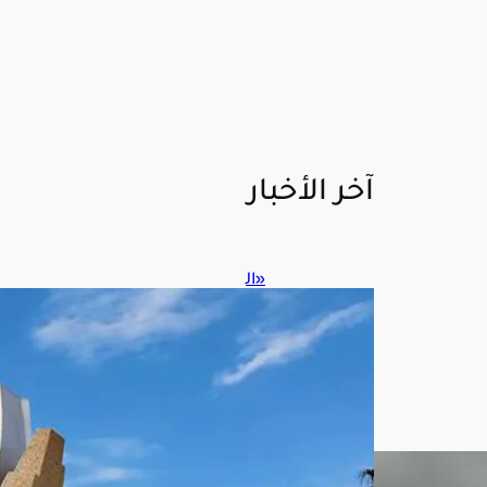
آخر الأخبار
«ال
مل
ك
فه
د
الأم
نية
»
تعل
ن