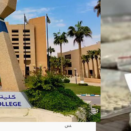
نتائ
ج
القب
ول
المب
دئي
لدور
ة
بكال
وري
و
س
العل
وم
الأم
نية
الـ70
أغ
س
ط
س