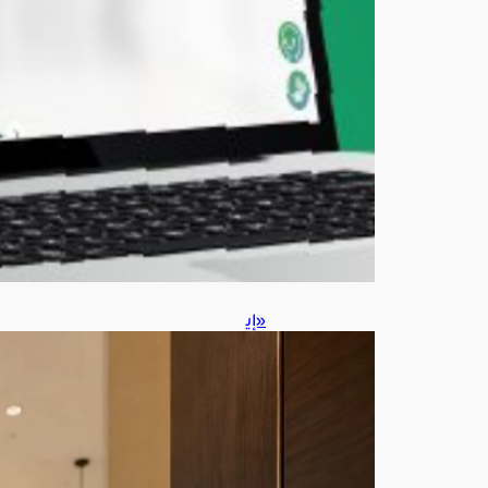
س
ط
س
8,
202
6
«إي
جار
»
تضب
ط
إيقا
ع
علا