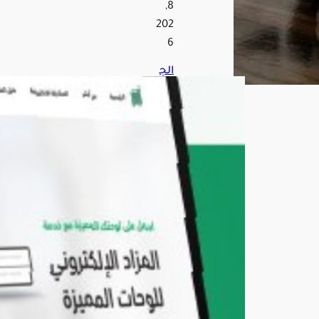
8,
202
6
الج
وازا
ت
تو
ضح
خط
وات
إلغا
ء
سج
ل
تابع
مقي
م
عبر
أبش
ر
أغ