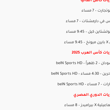
يات كأس ألمانيا
ساء
ات كأس العرب 2025
ريات الدوري المصري
راميدز – 8 مساء