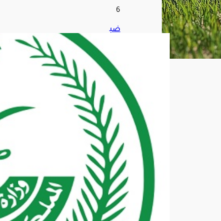
6
ضب
ط
144
40
مخا
لفًا
لأن
ظم
ة
الإق
امة
وال
عم
ل
وأم
ن
الح
دود
في
منا