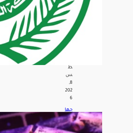
طق
الم
ملك
ة
خلا
ل
أسب
وع
أغ
س
ط
س
8,
202
6
جها
ز
الذك
اء