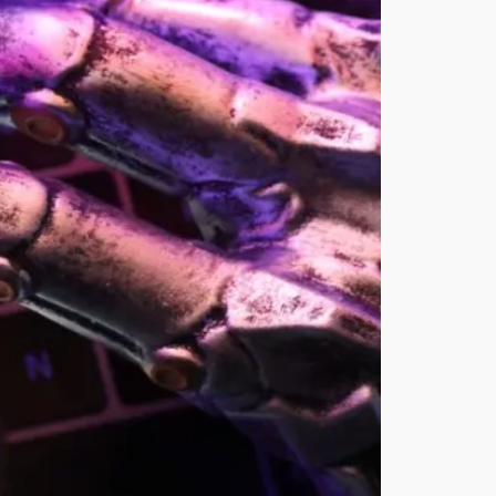
الا
ص
طنا
عي
من
“أوب
ن
إيه
آي”
سي
كو
ن
بحج
م
قر
ص
اله
وكي
أغ
س
ط
س