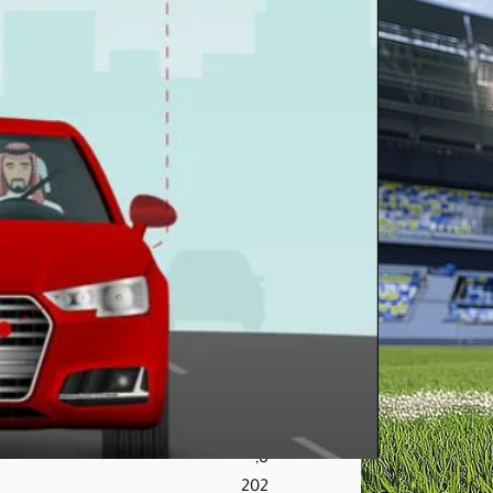
فة
أو
غير
الوا
ضح
ة
مخا
لفة
بغرا
مة
تبلغ
200
0
ريا
ل
أغ
س
ط
س
8,
202