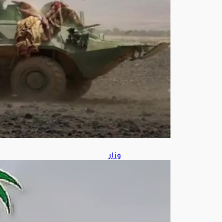
هابي
ة
وعتا
دها
أغ
س
ط
س
8,
202
6
وزار
ة
الص
حة:
4
فوائ
د