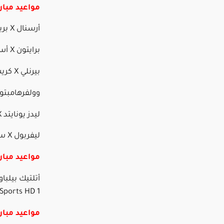
مواعيد مبار
أرسنال X برينتفورد – 9:30 مساء
برايتون X أستون فيلا – 9:30 مساء
بيرنلي X كريستال بالاس – 9:30 مساء
وولفرهامبتون X نوتنجهام فورست – :30
ليدز يونايتد X تشيلسي – 10:15 مساء
ليفربول X سندرلاند – 10:15 مساء
مواعيد مبار
Sports HD 1
مواعيد مبا