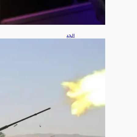
8,
202
6
الجي
ش
اليم
ني:
نفذن
ا
عم
لا
عس
كريا
ضد
العن
اصر
الح
وثي
ة
الإر