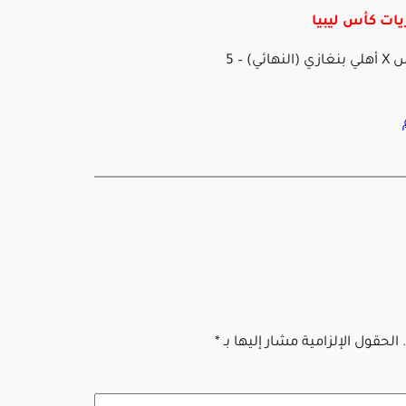
يات كأس ليبيا
أهلي طرابلس X أهلي بنغازي (النهائي) – 5
الحقول الإلزامية مشار إليها بـ
*