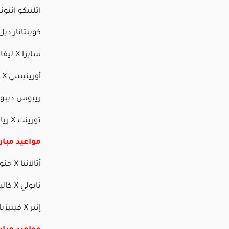
اتلتيكو انتونياتو X فياريال 
كوينتانار ديل ري X إلتشي 
سايزا X ليفانتي – 10 مساء
أورينيسي X جيرونا – 10 مساء
رييوس ديبورتيفو X ريال سوسيد
تورينت X ريال بيتيس – 10 مساء
مواعيد مبار
أتالانتا X جنوى – 4 مساء
نابولي X كالياري – 7 مساء
إنتر X فينيزيا – 10 مساء