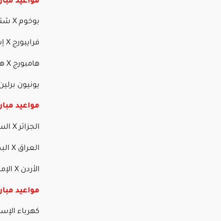
مواعيد مبار
بوخوم X شتوتجارت – 7 مساء
فرايبورج X إس في دارمشتات – 7 مساء
هامبورج X هولشتاين كيل – 9:45 مساء
يونيون برلين X بايرن ميونخ – 9:45 م
مواعيد مباري
الجزائر X السودان – 2 ظهراً – beIN Sports HD
العراق X البحرين – 4:30 مساء – beIN Sports HD
الأردن X الإمارات – 7 مساء – beIN Sports HD
مواعيد مبا
كهرباء الإسماعيلية X بي