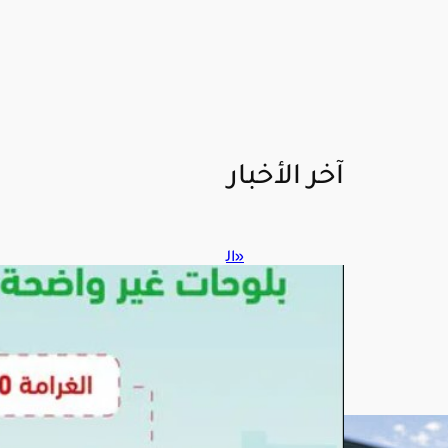
آخر الأخبار
«ال
مرو
ر»
يحذ
ر:
لوحا
ت
المر
كبة
التال